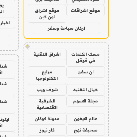
يو
موقع اشراقات
موقع اشراق
ال
اون لاين
اخبار 24 ساع
اركان سياحة وسفر
!
مسك الكلمات
اشراق التقنية
في قوقل
شدا
ان سفن
مرابع
ا
التكنولوجيا
شدا
خيال التقنية
شوف ويب
ت
مجلة الاسهم
الشرقية
شدا
الاقتصادية
عالم الايفون
مدونة كوكان
ايتون
ا
صحيفة نهج
كار نيوز
شدا