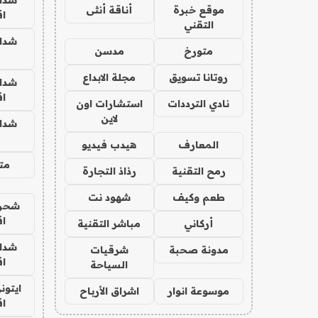
موقع خبرة
أناقة أنثى
ا
التقني
شدا
متورخ
مدسن
روتانا تسويق
مجلة الابداع
شدا
ا
نادي الترددات
استشارات اون
لاين
شدا
المعارف
هيدب فيديو
متج
رمح التقنية
رذاذ التجارة
طعم وكيف
شهود نت
شحن 
ا
أركاني
مباشر التقنية
شدا
مدونة صحبة
شرقيات
ا
السياحة
ايتون
موسوعة انوار
اشراق الأرباح
ا