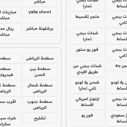
مباشر
قساط
تمارا
yalla shoot
مباريات ا
ت ببجي
متجر تقسيط
مباشر
تابي
برشلونة مباشر
ريال مدر
ت ببجي
شدات ببجي
مباشر
قساط
تمارا
ت ببجي
فور يو ستور
تابي
سطحة الرياض
سطحه
ر 4u
شدات ببجي عن
سطحة بين
سطحة
طريق الايدي
المدن
هيدرول
يلا لودو
شحن يلا لودو
سطحة شمال
سطحة غ
قساط
تابي تمارا
الرياض
الريا
ت ببجي
ايتونز امريكي
سطحة جنوب
اقرب سط
قساط
اقساط
الرياض
ز سعودي
فور يو
تشليح
شراء سيا
قساط
سكراب