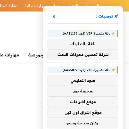
الرئيسية
اقتصاد وبورصة
مهارات مالية
عقلية النجا
×
توصيات :
باقة متميزة VIP (كود: AA11138):
باقة باك لينك
الرئيسية
شركة تحسين محركات البحث
اقتصاد وبورصة
مهارات ما
باقة متميزة VIP (كود: AA35872):
ضوء التعليمي
صحيفة برق
موقع اشراقات
موقع اشراق اون لاين
اركان سياحة وسفر