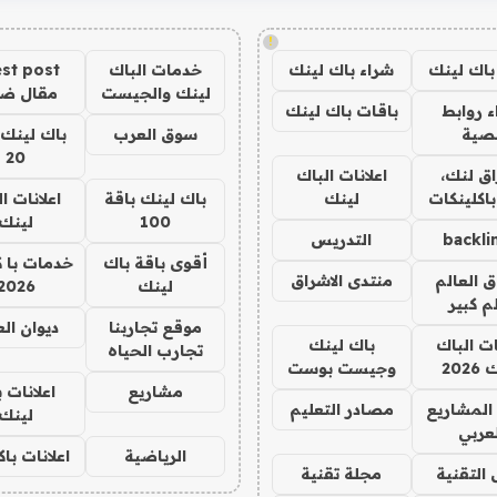
!
باك لينك
شراء باك لينك
خدمات الباك
st post
لينك والجيست
مقال ض
 روابط
باقات باك لينك
صية
سوق العرب
باك لينك 
20
ق لنك،
اعلانات الباك
باكلينكات
لينك
باك لينك باقة
اعلانات ا
100
لينك
backli
التدريس
أقوى باقة باك
خدمات با 
ق العالم
منتدى الاشراق
لينك
2026
م كبير
موقع تجاربنا
ديوان ال
ات الباك
باك لينك
تجارب الحياه
202
وجيست بوست
مشاريع
اعلانات 
المشاريع
مصادر التعليم
لينك
لعربي
الرياضية
اعلانات با
 التقنية
مجلة تقنية