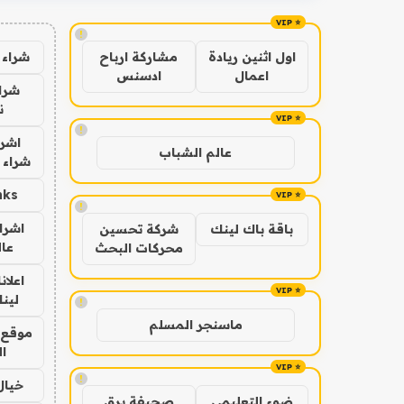
!
شراء 
اول اثنين ريادة
مشاركة ارباح
اعمال
ادسنس
شراء
ن
!
اشرا
عالم الشباب
شراء 
nks
!
اشرا
باقة باك لينك
شركة تحسين
عال
محركات البحث
اعلان
لينك 6
!
ماسنجر المسلم
موقع 
ا
!
خيال
ضوء التعليمي
صحيفة برق