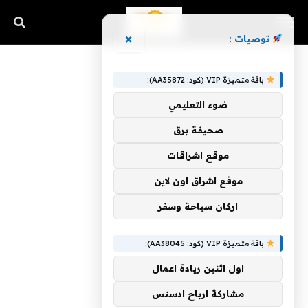
×
توصيات :
باقة متميزة VIP (كود: AA35872):
ضوء التعليمي
صحيفة برق
موقع اشراقات
موقع اشراق اون لاين
اركان سياحة وسفر
باقة متميزة VIP (كود: AA38045):
اول اثنين ريادة اعمال
مشاركة ارباح ادسنس