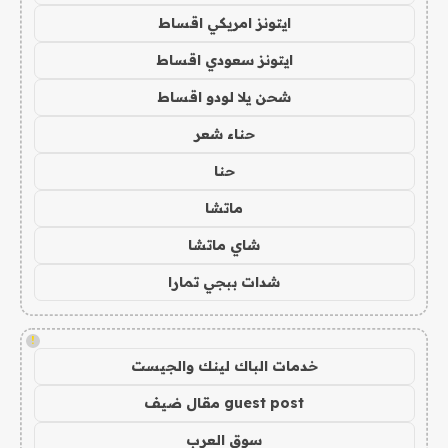
ايتونز امريكي اقساط
ايتونز سعودي اقساط
شحن يلا لودو اقساط
حناء شعر
حنا
ماتشا
شاي ماتشا
شدات ببجي تمارا
!
خدمات الباك لينك والجيست
guest post مقال ضيف
سوق العرب