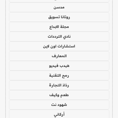
مدسن
روتانا تسويق
مجلة الابداع
نادي الترددات
استشارات اون لاين
المعارف
هيدب فيديو
رمح التقنية
رذاذ التجارة
طعم وكيف
شهود نت
أركاني