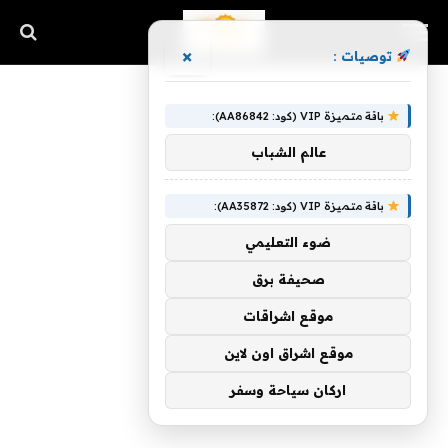
×
توصيات :
باقة متميزة VIP (كود: AA86842):
عالم الشباب
باقة متميزة VIP (كود: AA35872):
ضوء التعليمي
صحيفة برق
موقع اشراقات
موقع اشراق اون لاين
اركان سياحة وسفر