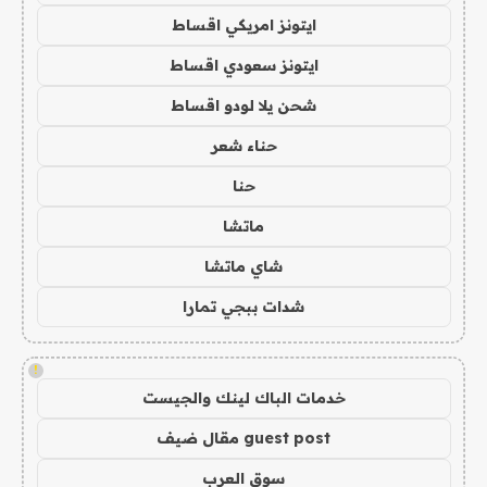
ايتونز امريكي اقساط
ايتونز سعودي اقساط
شحن يلا لودو اقساط
حناء شعر
حنا
ماتشا
شاي ماتشا
شدات ببجي تمارا
!
خدمات الباك لينك والجيست
guest post مقال ضيف
سوق العرب