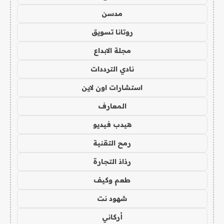
مدسن
روتانا تسويق
مجلة الابداع
نادي الترددات
استشارات اون لاين
المعارف
هيدب فيديو
رمح التقنية
رذاذ التجارة
طعم وكيف
شهود نت
أركاني