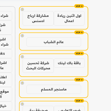
!
شراء 
اول اثنين ريادة
مشاركة ارباح
اعمال
ادسنس
شراء
ن
!
اشرا
عالم الشباب
شراء 
nks
!
اشرا
باقة باك لينك
شركة تحسين
عال
محركات البحث
اعلان
لينك 6
!
ماسنجر المسلم
موقع 
ا
!
خيال
ضوء التعليمي
صحيفة برق