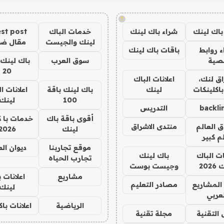
!
باك لينك
شراء باك لينك
خدمات الباك
st post
لينك والجيست
مقال ض
 روابط
باقات باك لينك
صية
سوق العرب
باك لينك 
20
ق لنك،
اعلانات الباك
باكلينكات
لينك
باك لينك باقة
اعلانات ا
100
لينك
backli
التدريس
أقوى باقة باك
خدمات با 
ق العالم
منتدى الاشراق
لينك
2026
م كبير
موقع تجاربنا
ديوان ال
ات الباك
باك لينك
تجارب الحياه
202
وجيست بوست
مشاريع
اعلانات 
المشاريع
مصادر التعليم
لينك
لعربي
الرياضية
اعلانات با
 التقنية
مجلة تقنية