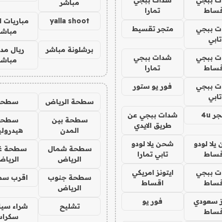
مباشر
قساط
تمارا
yalla shoot
مباريات ا
ت ببجي
متجر تقسيط
مباشر
تابي
برشلونة مباشر
ريال مدر
ت ببجي
شدات ببجي
مباشر
قساط
تمارا
ت ببجي
فور يو ستور
تابي
سطحة الرياض
سطحه
ر 4u
شدات ببجي عن
سطحة بين
سطحة
طريق الايدي
المدن
هيدرول
يلا لودو
شحن يلا لودو
سطحة شمال
سطحة غ
قساط
تابي تمارا
الرياض
الريا
ت ببجي
ايتونز امريكي
سطحة جنوب
اقرب سط
قساط
اقساط
الرياض
ز سعودي
فور يو
تشليح
شراء سيا
قساط
سكراب