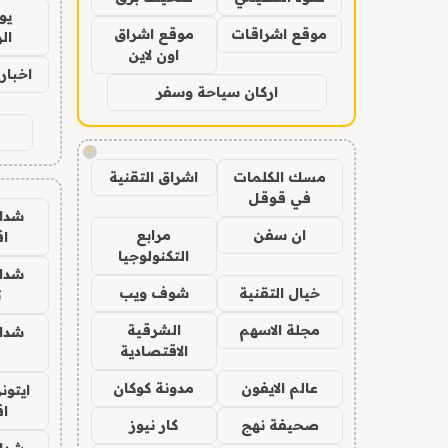
يو
موقع اشراقات
موقع اشراق
ال
اون لاين
اخبار 24 ساع
اركان سياحة وسفر
!
مسك الكلمات
اشراق التقنية
في قوقل
شدا
ان سفن
مرابع
ا
التكنولوجيا
شدا
خيال التقنية
شوف ويب
ت
مجلة الاسهم
الشرقية
شدا
الاقتصادية
عالم الايفون
مدونة كوكان
ايتون
ا
صحيفة نهج
كار نيوز
شدا