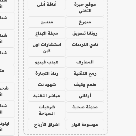
موقع خبرة
أناقة أنثى
ا
التقني
شدا
متورخ
مدسن
روتانا تسويق
مجلة الابداع
شدا
ا
نادي الترددات
استشارات اون
لاين
شدا
المعارف
هيدب فيديو
متج
رمح التقنية
رذاذ التجارة
طعم وكيف
شهود نت
شحن 
ا
أركاني
مباشر التقنية
شدا
مدونة صحبة
شرقيات
ا
السياحة
ايتون
موسوعة انوار
اشراق الأرباح
ا