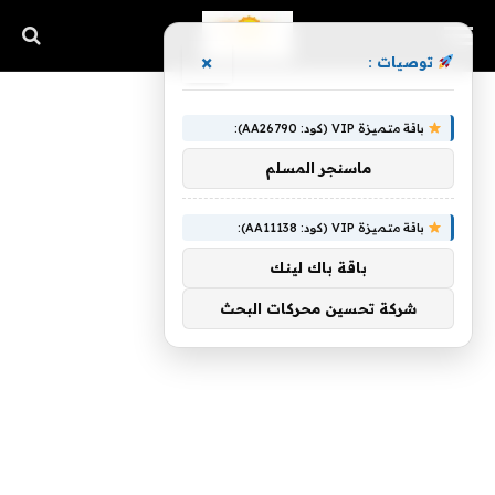
×
توصيات :
باقة متميزة VIP (كود: AA26790):
ماسنجر المسلم
باقة متميزة VIP (كود: AA11138):
باقة باك لينك
شركة تحسين محركات البحث