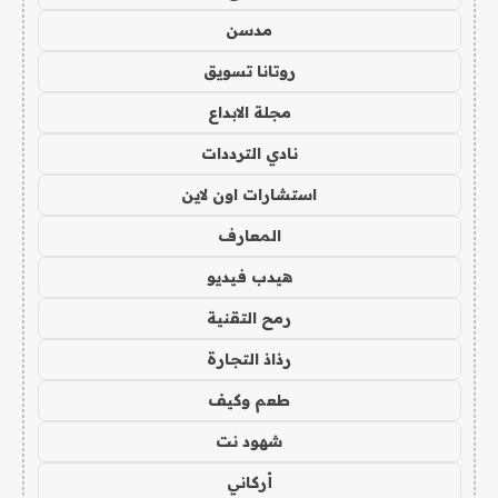
مدسن
روتانا تسويق
مجلة الابداع
نادي الترددات
استشارات اون لاين
المعارف
هيدب فيديو
رمح التقنية
رذاذ التجارة
طعم وكيف
شهود نت
أركاني