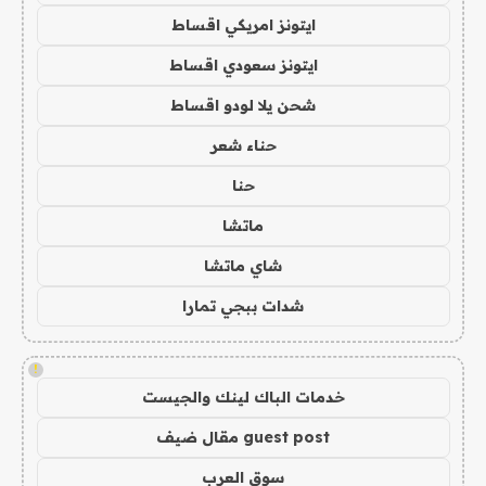
ايتونز امريكي اقساط
ايتونز سعودي اقساط
شحن يلا لودو اقساط
حناء شعر
حنا
ماتشا
شاي ماتشا
شدات ببجي تمارا
!
خدمات الباك لينك والجيست
guest post مقال ضيف
سوق العرب