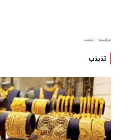
الرئيسية
»
تذبذب
تذبذب