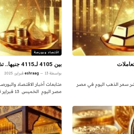
اقتصاد وبورصة
عاملات
بين 4105 لـ4115 جنيها.. تذبذب سعر الذهب اليوم فى مصر
بواسطة
13 فبراير، 2025
eshraag
ننشر سعر الذهب اليوم في مصر
متابعات أخبار الاقتصاد والبورص
مصر اليوم الخميس 13 فبراير 2025،…