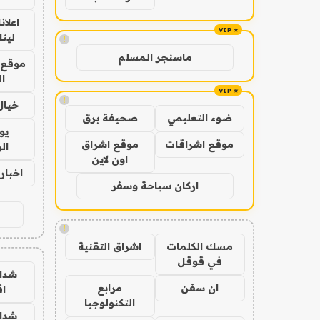
اعلان
لينك 6
!
ماسنجر المسلم
موقع 
ا
!
خيال
ضوء التعليمي
صحيفة برق
يو
موقع اشراقات
موقع اشراق
ال
اون لاين
اخبار 24 ساع
اركان سياحة وسفر
!
مسك الكلمات
اشراق التقنية
في قوقل
شدا
ان سفن
مرابع
ا
التكنولوجيا
شدا