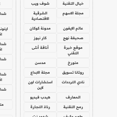
خيال التقنية
شوف ويب
ت
مجلة الاسهم
الشرقية
شدا
الاقتصادية
عالم الايفون
مدونة كوكان
ايتون
ا
صحيفة نهج
كار نيوز
شدا
موقع خبرة
أناقة أنثى
ا
التقني
شدا
متورخ
مدسن
روتانا تسويق
مجلة الابداع
شدا
ا
نادي الترددات
استشارات اون
لاين
شدا
المعارف
هيدب فيديو
متج
رمح التقنية
رذاذ التجارة
طعم وكيف
شهود نت