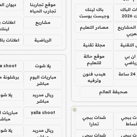
موقع تجاربنا
ديوان ال
ات الباك
باك لينك
تجارب الحياه
202
وجيست بوست
مشاريع
اعلانات 
المشاريع
مصادر التعليم
لينك
لعربي
الرياضية
اعلانات با
 التقنية
مجلة تقنية
 ان بي
موقع حالة
رياضي
للتعليم
يلا شوت
la shoot
ة
هيدب فنون
مباريات اليوم
برشلونة م
وترفيه
مباشر
صحيفة العالم
ريال مدريد
يلا شو
مباشر
!
yalla shoot
مباريات ا
ت ببجي
شدات ببجي
مباشر
قساط
تمارا
ريال مدريد
يلا شو
ت ببجي
شدات ببجي
مباشر