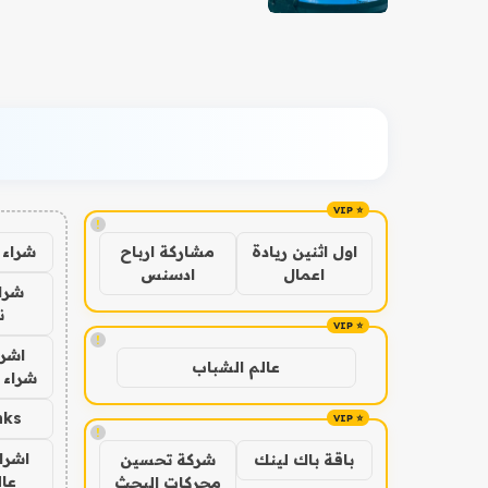
!
شراء 
اول اثنين ريادة
مشاركة ارباح
اعمال
ادسنس
شراء
ن
!
اشرا
عالم الشباب
شراء 
nks
!
اشرا
باقة باك لينك
شركة تحسين
عال
محركات البحث