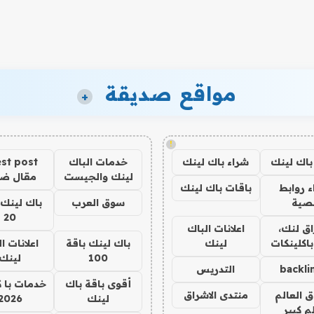
مواقع صديقة
+
!
باك لينك
شراء باك لينك
خدمات الباك
st post
لينك والجيست
مقال ض
 روابط
باقات باك لينك
صية
سوق العرب
باك لينك 
20
ق لنك،
اعلانات الباك
باكلينكات
لينك
باك لينك باقة
اعلانات ا
100
لينك
backli
التدريس
أقوى باقة باك
خدمات با 
ق العالم
منتدى الاشراق
لينك
2026
م كبير