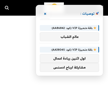
×
توصيات :
باقة متميزة VIP (كود: AA86842):
عالم الشباب
باقة متميزة VIP (كود: AA38045):
اول اثنين ريادة اعمال
مشاركة ارباح ادسنس