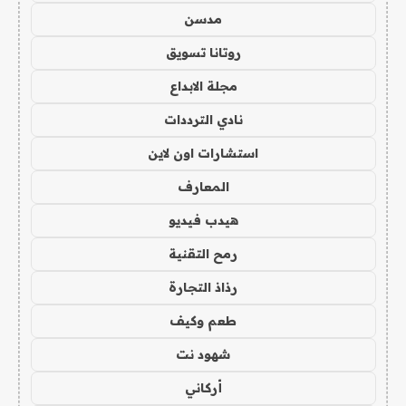
مدسن
روتانا تسويق
مجلة الابداع
نادي الترددات
استشارات اون لاين
المعارف
هيدب فيديو
رمح التقنية
رذاذ التجارة
طعم وكيف
شهود نت
أركاني