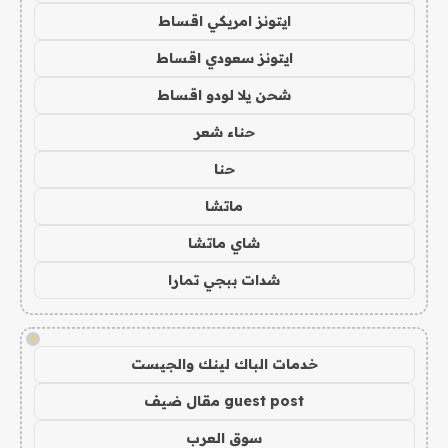
ايتونز امريكي اقساط
ايتونز سعودي اقساط
شحن يلا لودو اقساط
حناء شعر
حنا
ماتشا
شاي ماتشا
شدات ببجي تمارا
!
خدمات الباك لينك والجيست
guest post مقال ضيف
سوق العرب