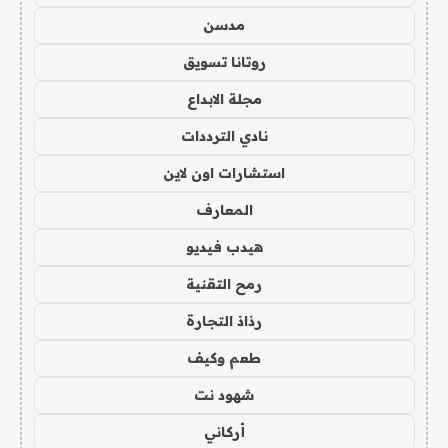
مدسن
روتانا تسويق
مجلة الابداع
نادي الترددات
استشارات اون لاين
المعارف
هيدب فيديو
رمح التقنية
رذاذ التجارة
طعم وكيف
شهود نت
أركاني