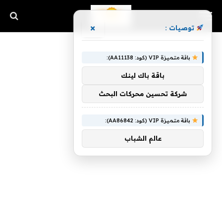
×
توصيات :
باقة متميزة VIP (كود: AA11138):
باقة باك لينك
شركة تحسين محركات البحث
باقة متميزة VIP (كود: AA86842):
عالم الشباب