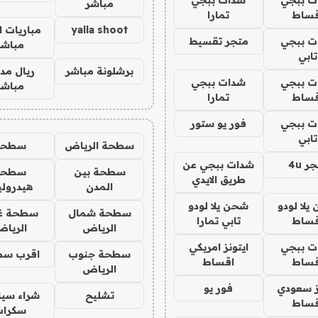
مباشر
قساط
تمارا
yalla shoot
مباريات ا
ت ببجي
متجر تقسيط
مباشر
تابي
برشلونة مباشر
ريال مدر
ت ببجي
شدات ببجي
مباشر
قساط
تمارا
ت ببجي
فور يو ستور
تابي
سطحة الرياض
سطحه
ر 4u
شدات ببجي عن
سطحة بين
سطحة
طريق الايدي
المدن
هيدرول
يلا لودو
شحن يلا لودو
سطحة شمال
سطحة غ
قساط
تابي تمارا
الرياض
الريا
ت ببجي
ايتونز امريكي
سطحة جنوب
اقرب سط
قساط
اقساط
الرياض
ز سعودي
فور يو
تشليح
شراء سيا
قساط
سكراب