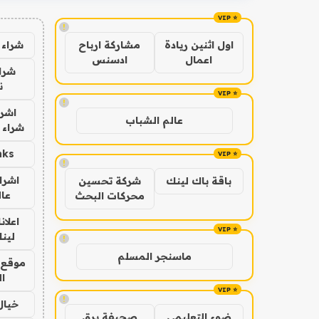
!
شراء 
اول اثنين ريادة
مشاركة ارباح
اعمال
ادسنس
شراء
ن
!
اشرا
عالم الشباب
شراء 
nks
!
اشرا
باقة باك لينك
شركة تحسين
عال
محركات البحث
اعلان
لينك 6
!
ماسنجر المسلم
موقع 
ا
!
خيال
ضوء التعليمي
صحيفة برق