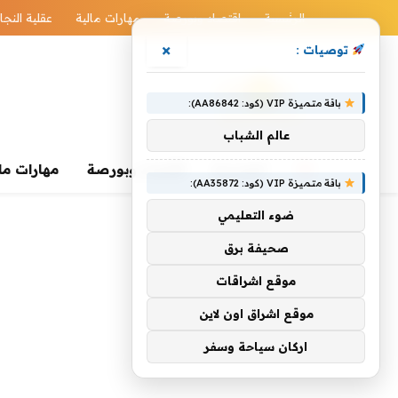
الرئيسية
اقتصاد وبورصة
مهارات مالية
عقلية النجا
×
توصيات :
باقة متميزة VIP (كود: AA86842):
عالم الشباب
الرئيسية
اقتصاد وبورصة
مهارات ما
باقة متميزة VIP (كود: AA35872):
ضوء التعليمي
صحيفة برق
موقع اشراقات
موقع اشراق اون لاين
اركان سياحة وسفر