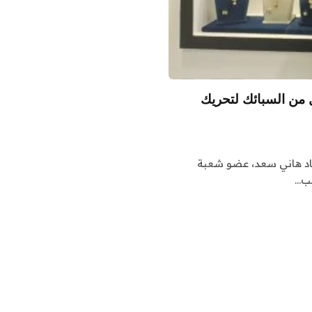
من السبائك لتحريك
أشاد هاني سعد، عضو شعبة
هب…