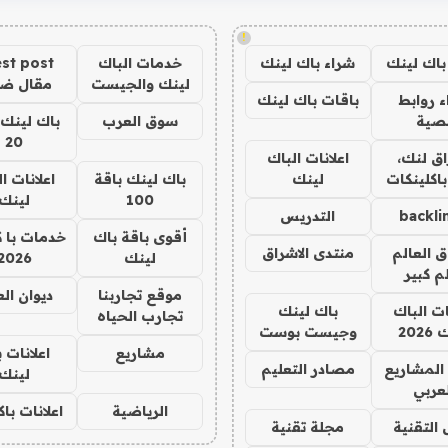
!
باك لينك
شراء باك لينك
خدمات الباك
st post
لينك والجيست
مقال ض
 روابط
باقات باك لينك
صية
سوق العرب
باك لينك 
20
ق لنك،
اعلانات الباك
باكلينكات
لينك
باك لينك باقة
اعلانات ا
100
لينك
backli
التدريس
أقوى باقة باك
خدمات با 
ق العالم
منتدى الاشراق
لينك
2026
م كبير
موقع تجاربنا
ديوان ال
ات الباك
باك لينك
تجارب الحياه
202
وجيست بوست
مشاريع
اعلانات 
المشاريع
مصادر التعليم
لينك
لعربي
الرياضية
اعلانات با
 التقنية
مجلة تقنية