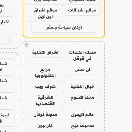
يو
موقع اشراقات
موقع اشراق
ال
اون لاين
اخبار 24 ساع
اركان سياحة وسفر
!
مسك الكلمات
اشراق التقنية
في قوقل
شدا
ان سفن
مرابع
ا
التكنولوجيا
شدا
خيال التقنية
شوف ويب
ت
مجلة الاسهم
الشرقية
شدا
الاقتصادية
عالم الايفون
مدونة كوكان
ايتون
ا
صحيفة نهج
كار نيوز
شدا