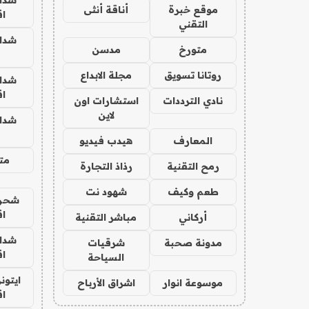
موقع خبرة
أناقة أنثى
ا
التقني
شدا
متورخ
مدسن
روتانا تسويق
مجلة الابداع
شدا
ا
نادي الترددات
استشارات اون
لاين
شدا
المعارف
هيدب فيديو
متج
رمح التقنية
رذاذ التجارة
طعم وكيف
شهود نت
شحن 
ا
أركاني
مباشر التقنية
شدا
مدونة صحبة
شرقيات
ا
السياحة
ايتون
موسوعة انوار
اشراق الأرباح
ا