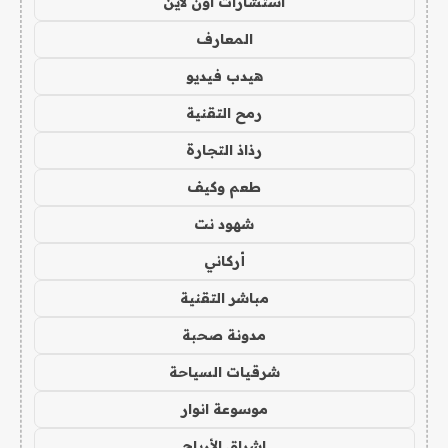
استشارات اون لاين
المعارف
هيدب فيديو
رمح التقنية
رذاذ التجارة
طعم وكيف
شهود نت
أركاني
مباشر التقنية
مدونة صحبة
شرقيات السياحة
موسوعة انوار
اشراق الأرباح