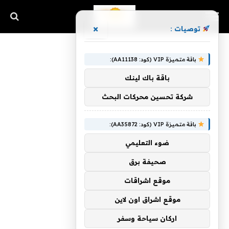
×
توصيات :
باقة متميزة VIP (كود: AA11138):
باقة باك لينك
شركة تحسين محركات البحث
باقة متميزة VIP (كود: AA35872):
ضوء التعليمي
صحيفة برق
موقع اشراقات
موقع اشراق اون لاين
اركان سياحة وسفر