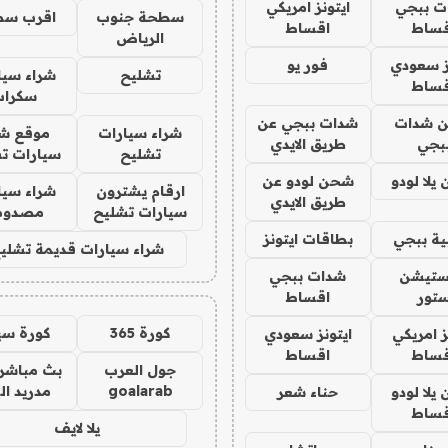
ت ببجي
ايتونز امريكي
سطحة جنوب
اقرب سط
قساط
اقساط
الرياض
ز سعودي
فور يو
تشليح
شراء سيا
قساط
سكراب
 شدات
شدات ببجي عن
شراء سيارات
موقع شر
بجي
طريق الايدي
تشليح
سيارات ت
يلا لودو
شحن لودو عن
ارقام يشترون
شراء سيا
طريق الايدي
سيارات تشليح
مصدوم
ة ببجي
بطاقات ايتونز
شراء سيارات قديمة تشلي
يستيشن
شدات ببجي
تور
اقساط
كورة 365
كورة سي
ز امريكي
ايتونز سعودي
قساط
اقساط
جول العرب
بث مباشر 
goalarab
مدريد ال
يلا لودو
حناء شعر
قساط
يلا لايف