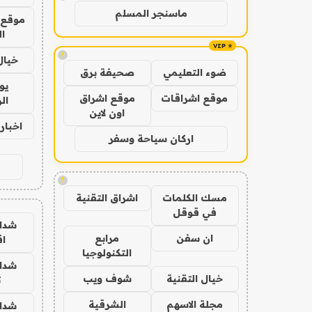
ماسنجر المسلم
موقع 
ا
!
خيال
ضوء التعليمي
صحيفة برق
يو
موقع اشراقات
موقع اشراق
ال
اون لاين
اخبار 24 ساع
اركان سياحة وسفر
!
مسك الكلمات
اشراق التقنية
في قوقل
شدا
ان سفن
مرابع
ا
التكنولوجيا
شدا
خيال التقنية
شوف ويب
ت
مجلة الاسهم
الشرقية
شدا