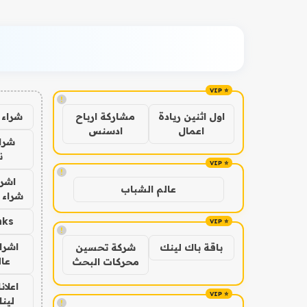
!
شراء 
اول اثنين ريادة
مشاركة ارباح
اعمال
ادسنس
شراء
ن
!
اشرا
عالم الشباب
شراء 
nks
!
اشرا
باقة باك لينك
شركة تحسين
عال
محركات البحث
اعلان
لينك 6
!