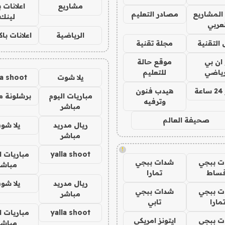
مشاريع
اعلانات 
المشاريع
مصادر التعليم
لينك
لعربي
الرياضية
اعلانات با
 التقنية
مجلة تقنية
 ان بي
موقع حالة
رياضي
للتعليم
يلا شوت
la shoot
ة
هيدب فنون
مباريات اليوم
برشلونة م
وترفيه
مباشر
صحيفة العالم
ريال مدريد
يلا شو
مباشر
!
yalla shoot
مباريات ا
ت ببجي
شدات ببجي
مباشر
قساط
تمارا
ريال مدريد
يلا شو
ت ببجي
شدات ببجي
مباشر
مارا
تابي
yalla shoot
مباريات ا
ت ببجي
ايتونز امريكي
مباشر