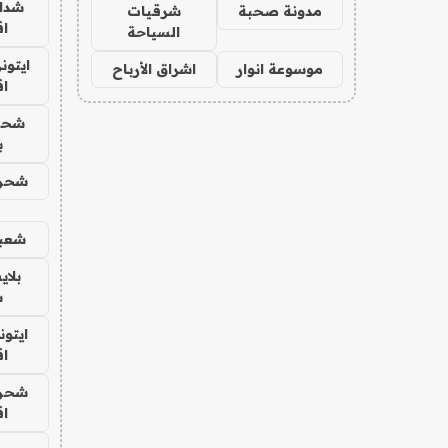
شدا
مدونة صحبة
شرقيات
ا
السياحة
ايتون
موسوعة انوار
اشراق الأرباح
ا
شحن
ب
شحن 
شعبي
بلا
س
ايتون
ا
شحن 
ا