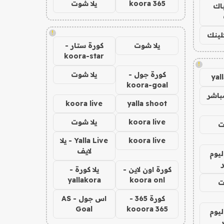
koora 365
يلا شوت
باك
!
كلينك
يلا شوت
كورة ستار -
koora-star
!
كورة جول -
يلا شوت
yal
koora-goal
باشر
koora live
yalla shoot
koora live
يلا شوت
ت
koora live
Yalla Live - يلا
لايف
ليوم
كورة اون لاين -
يلا كورة -
yallakora
koora onl
ت
كورة 365 -
اس جول - AS
Goal
kooora 365
ليوم