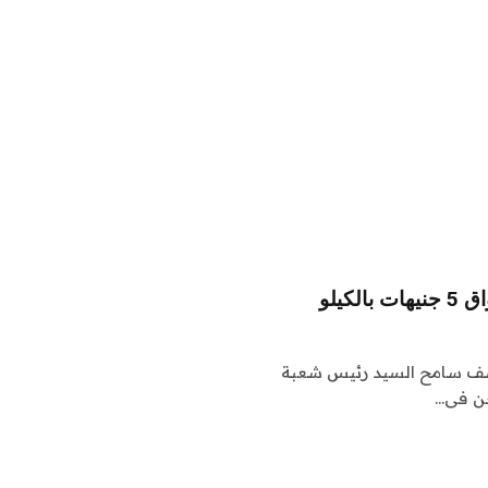
كيلو
: كشف سامح السيد رئيس شعبة
جن فى…