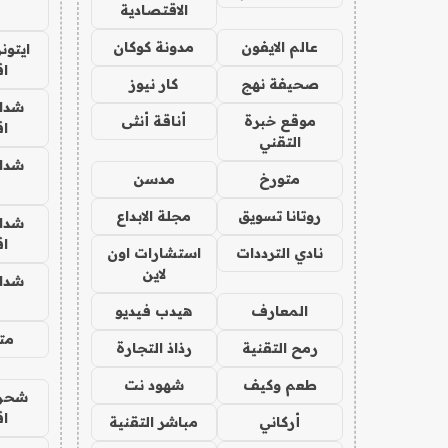
الاقتصادية
عالم الايفون
مدونة كوكان
ايتون
ا
صحيفة نهج
كار نيوز
شدا
موقع خبرة
أناقة أنثى
ا
التقني
شدا
متورخ
مدسن
روتانا تسويق
مجلة الابداع
شدا
ا
نادي الترددات
استشارات اون
لاين
شدا
المعارف
هيدب فيديو
متج
رمح التقنية
رذاذ التجارة
طعم وكيف
شهود نت
شحن 
ا
أركاني
مباشر التقنية