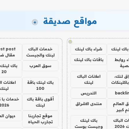
مواقع صديقة
+
!
باك لينك
شراء باك لينك
خدمات الباك
st post
لينك والجيست
مقال ض
 روابط
باقات باك لينك
صية
سوق العرب
باك لينك 
20
ق لنك،
اعلانات الباك
باكلينكات
لينك
باك لينك باقة
اعلانات ا
100
لينك
backli
التدريس
أقوى باقة باك
خدمات با 
ق العالم
منتدى الاشراق
لينك
2026
م كبير
موقع تجاربنا
ديوان ال
ات الباك
باك لينك
تجارب الحياه
202
وجيست بوست