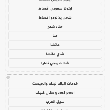
ايتونز سعودي اقساط
شحن يلا لودو اقساط
حناء شعر
حنا
ماتشا
شاي ماتشا
شدات ببجي تمارا
!
خدمات الباك لينك والجيست
guest post مقال ضيف
سوق العرب