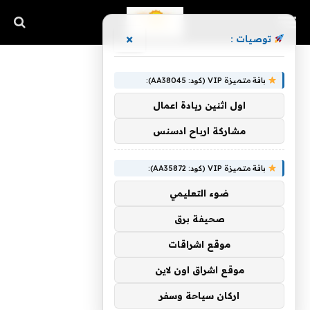
×
توصيات :
باقة متميزة VIP (كود: AA38045):
اول اثنين ريادة اعمال
مشاركة ارباح ادسنس
باقة متميزة VIP (كود: AA35872):
ضوء التعليمي
صحيفة برق
موقع اشراقات
موقع اشراق اون لاين
اركان سياحة وسفر