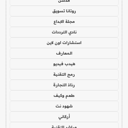
مدسن
روتانا تسويق
مجلة الابداع
نادي الترددات
استشارات اون لاين
المعارف
هيدب فيديو
رمح التقنية
رذاذ التجارة
طعم وكيف
شهود نت
أركاني
مباشر التقنية