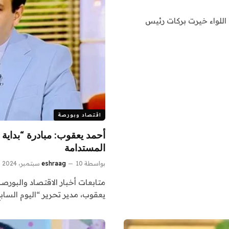
د اللواء خيرت بركات رئيس
اقتصاد وبورصة
أحمد يعقوب: مبادرة “بداية ج
المستدامة
بواسطة
10 سبتمبر، 2024
eshraag
متابعات أخبار الاقتصاد والبورص
يعقوب، مدير تحرير “اليوم السابع