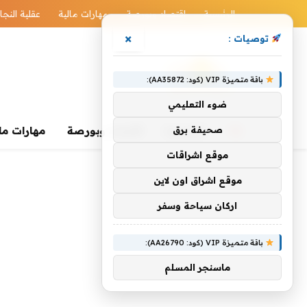
الرئيسية
اقتصاد وبورصة
مهارات مالية
عقلية النجا
×
توصيات :
باقة متميزة VIP (كود: AA35872):
ضوء التعليمي
صحيفة برق
الرئيسية
اقتصاد وبورصة
مهارات ما
موقع اشراقات
موقع اشراق اون لاين
اركان سياحة وسفر
باقة متميزة VIP (كود: AA26790):
ماسنجر المسلم