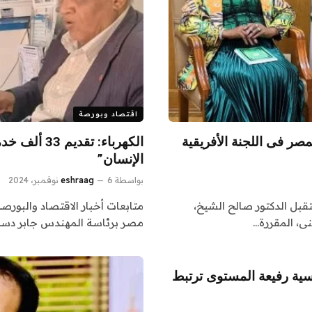
اقتصاد وبورصة
صر فى اللجنة الأفريقية
الكهرباء: ت
الإنسان”
بواسطة
6 نوفمبر، 2024
eshraag
ستقبل الدكتور صالح الشيخ،
متابعات أخبار الاقتصاد والبورصة
نى، المقررة…
مصر برئاسة المهندس جابر دسو
ية رفيعة المستوى ترتبط