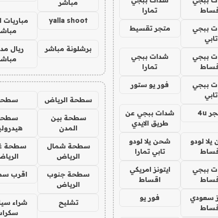
مباشر
قساط
تمارا
yalla shoot
مباريات ا
ت ببجي
متجر تقسيط
مباشر
تابي
برشلونة مباشر
ريال مدر
ت ببجي
شدات ببجي
مباشر
قساط
تمارا
ت ببجي
فور يو ستور
تابي
سطحة الرياض
سطحه
ر 4u
شدات ببجي عن
سطحة بين
سطحة
طريق الايدي
المدن
هيدرول
يلا لودو
شحن يلا لودو
سطحة شمال
سطحة غ
قساط
تابي تمارا
الرياض
الريا
ت ببجي
ايتونز امريكي
سطحة جنوب
اقرب سط
قساط
اقساط
الرياض
ز سعودي
فور يو
تشليح
شراء سيا
قساط
سكراب