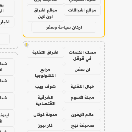
يو
موقع اشراقات
موقع اشراق
ال
اون لاين
اخبار 24 ساع
اركان سياحة وسفر
!
مسك الكلمات
اشراق التقنية
في قوقل
شدا
ان سفن
مرابع
ا
التكنولوجيا
شدا
خيال التقنية
شوف ويب
ت
مجلة الاسهم
الشرقية
شدا
الاقتصادية
عالم الايفون
مدونة كوكان
ايتون
ا
صحيفة نهج
كار نيوز
شدا