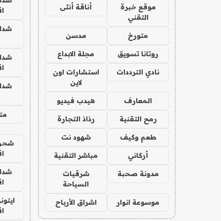
موقع خبرة
أناقة أنثى
ا
التقني
شدا
متورخ
مدسن
روتانا تسويق
مجلة الابداع
شدا
ا
نادي الترددات
استشارات اون
لاين
شدا
المعارف
هيدب فيديو
متج
رمح التقنية
رذاذ التجارة
طعم وكيف
شهود نت
شحن 
ا
أركاني
مباشر التقنية
شدا
مدونة صحبة
شرقيات
ا
السياحة
ايتون
موسوعة انوار
اشراق الأرباح
ا