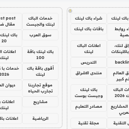
!
باك لينك
شراء باك لينك
خدمات الباك
st post
لينك والجيست
مقال ض
 روابط
باقات باك لينك
صية
سوق العرب
باك لينك 
20
ق لنك،
اعلانات الباك
باكلينكات
لينك
باك لينك باقة
اعلانات ا
100
لينك
backli
التدريس
أقوى باقة باك
خدمات با 
ق العالم
منتدى الاشراق
لينك
2026
م كبير
موقع تجاربنا
ديوان ال
ات الباك
باك لينك
تجارب الحياه
202
وجيست بوست
مشاريع
اعلانات 
المشاريع
مصادر التعليم
لينك
لعربي
الرياضية
اعلانات با
 التقنية
مجلة تقنية