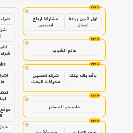
!
شراء 
اول اثنين ريادة
مشاركة ارباح
اعمال
ادسنس
شراء
ن
!
اشرا
عالم الشباب
شراء 
nks
!
اشرا
باقة باك لينك
شركة تحسين
عال
محركات البحث
اعلان
لينك 6
!
ماسنجر المسلم
موقع 
ا
!
خيال
ضوء التعليمي
صحيفة برق