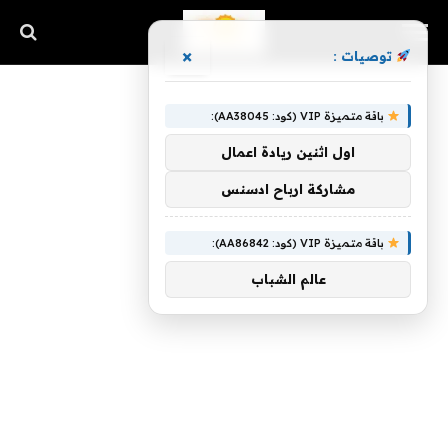
×
توصيات :
باقة متميزة VIP (كود: AA38045):
اول اثنين ريادة اعمال
مشاركة ارباح ادسنس
باقة متميزة VIP (كود: AA86842):
عالم الشباب