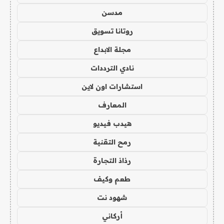
مدسن
روتانا تسويق
مجلة الابداع
نادي الترددات
استشارات اون لاين
المعارف
هيدب فيديو
رمح التقنية
رذاذ التجارة
طعم وكيف
شهود نت
أركاني