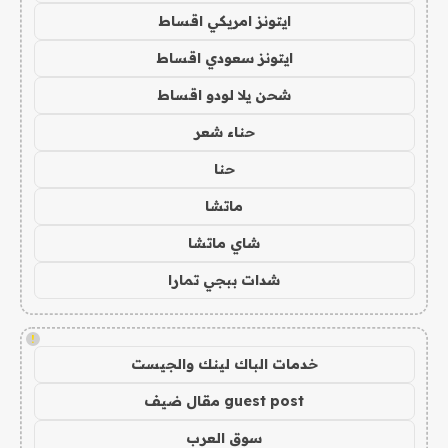
ايتونز امريكي اقساط
ايتونز سعودي اقساط
شحن يلا لودو اقساط
حناء شعر
حنا
ماتشا
شاي ماتشا
شدات ببجي تمارا
!
خدمات الباك لينك والجيست
guest post مقال ضيف
سوق العرب