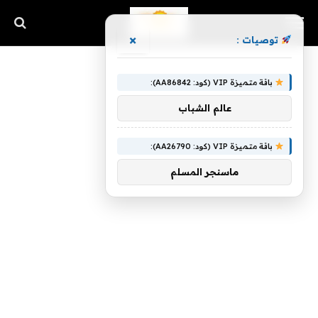
×
توصيات :
باقة متميزة VIP (كود: AA86842):
عالم الشباب
باقة متميزة VIP (كود: AA26790):
ماسنجر المسلم