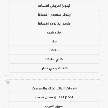
ايتونز امريكي اقساط
ايتونز سعودي اقساط
شحن يلا لودو اقساط
حناء شعر
حنا
ماتشا
شاي ماتشا
شدات ببجي تمارا
!
خدمات الباك لينك والجيست
guest post مقال ضيف
سوق العرب