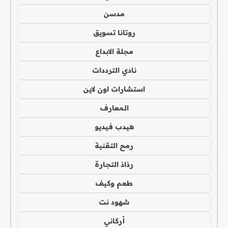
مدسن
روتانا تسويق
مجلة الابداع
نادي الترددات
استشارات اون لاين
المعارف
هيدب فيديو
رمح التقنية
رذاذ التجارة
طعم وكيف
شهود نت
أركاني