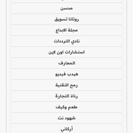
مدسن
روتانا تسويق
مجلة الابداع
نادي الترددات
استشارات اون لاين
المعارف
هيدب فيديو
رمح التقنية
رذاذ التجارة
طعم وكيف
شهود نت
أركاني