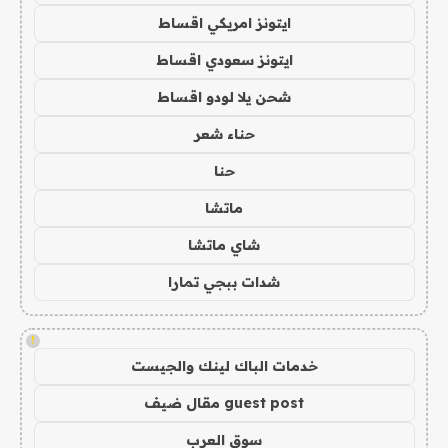
ايتونز امريكي اقساط
ايتونز سعودي اقساط
شحن يلا لودو اقساط
حناء شعر
حنا
ماتشا
شاي ماتشا
شدات ببجي تمارا
!
خدمات الباك لينك والجيست
guest post مقال ضيف
سوق العرب