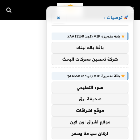
×
توصيات :
باقة متميزة VIP (كود: AA11138):
باقة باك لينك
شركة تحسين محركات البحث
باقة متميزة VIP (كود: AA35872):
ضوء التعليمي
صحيفة برق
موقع اشراقات
موقع اشراق اون لاين
اركان سياحة وسفر