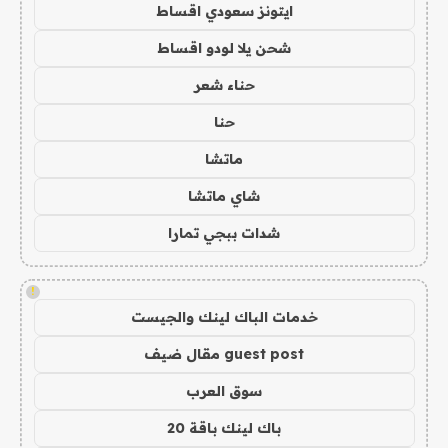
ايتونز سعودي اقساط
شحن يلا لودو اقساط
حناء شعر
حنا
ماتشا
شاي ماتشا
شدات ببجي تمارا
!
خدمات الباك لينك والجيست
guest post مقال ضيف
سوق العرب
باك لينك باقة 20