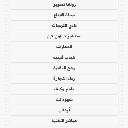
روتانا تسويق
مجلة الابداع
نادي الترددات
استشارات اون لاين
المعارف
هيدب فيديو
رمح التقنية
رذاذ التجارة
طعم وكيف
شهود نت
أركاني
مباشر التقنية