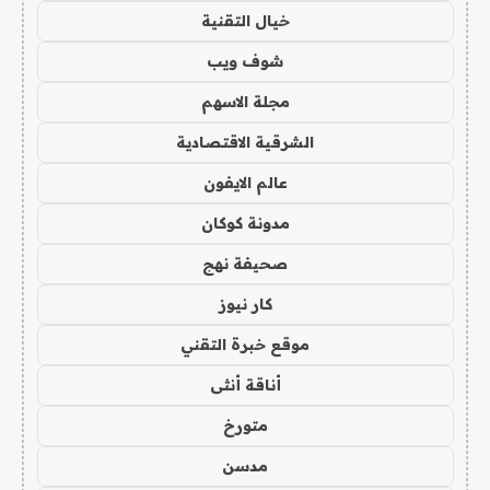
خيال التقنية
شوف ويب
مجلة الاسهم
الشرقية الاقتصادية
عالم الايفون
مدونة كوكان
صحيفة نهج
كار نيوز
موقع خبرة التقني
أناقة أنثى
متورخ
مدسن