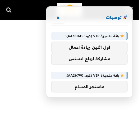
×
توصيات :
باقة متميزة VIP (كود: AA38045):
اول اثنين ريادة اعمال
مشاركة ارباح ادسنس
باقة متميزة VIP (كود: AA26790):
ماسنجر المسلم