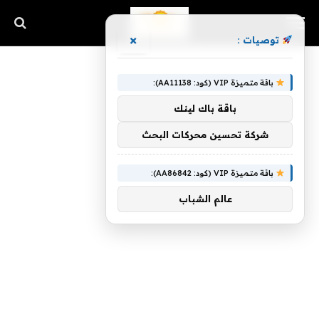
×
توصيات :
باقة متميزة VIP (كود: AA11138):
باقة باك لينك
شركة تحسين محركات البحث
باقة متميزة VIP (كود: AA86842):
عالم الشباب