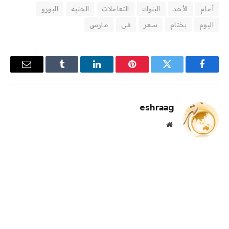
أمام
الأحد
البنوك
التعاملات
الجنيه
اليورو
اليوم
بختام
سعر
فى
مارس
فيسبوك
تويتر
بينتيريست
لينكدإن
Tumblr
البريد
الإلكترو
eshraag
موقع
الويب