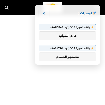
×
توصيات :
باقة متميزة VIP (كود: AA86842):
عالم الشباب
باقة متميزة VIP (كود: AA26790):
ماسنجر المسلم