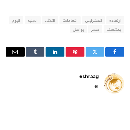
ارتفاعه
الاسترلينى
التعاملات
الثلاثاء
الجنيه
اليوم
بمنتصف
سعر
يواصل
فيسبوك
تويتر
بينتيريست
لينكدإن
Tumblr
البريد
الإلكترو
eshraag
موقع
الويب