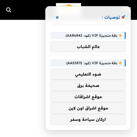
×
توصيات :
باقة متميزة VIP (كود: AA86842):
عالم الشباب
باقة متميزة VIP (كود: AA35872):
ضوء التعليمي
صحيفة برق
موقع اشراقات
موقع اشراق اون لاين
اركان سياحة وسفر