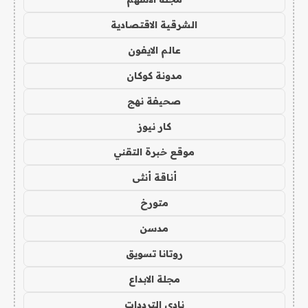
الشرقية الاقتصادية
عالم الايفون
مدونة كوكان
صحيفة نهج
كار نيوز
موقع خبرة التقني
أناقة أنثى
متورخ
مدسن
روتانا تسويق
مجلة الابداع
نادي الترددات