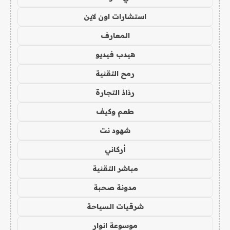
استشارات اون لاين
المعارف
هيدب فيديو
رمح التقنية
رذاذ التجارة
طعم وكيف
شهود نت
أركاني
مباشر التقنية
مدونة صحبة
شرقيات السياحة
موسوعة انوار