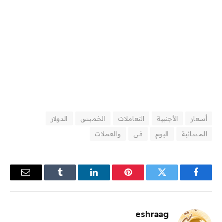
أسعار
الأجنبية
التعاملات
الخميس
الدولار
المسائية
اليوم
فى
والعملات
فيسبوك
تويتر
بينتيريست
لينكدإن
Tumblr
البريد
الإلكترو
eshraag