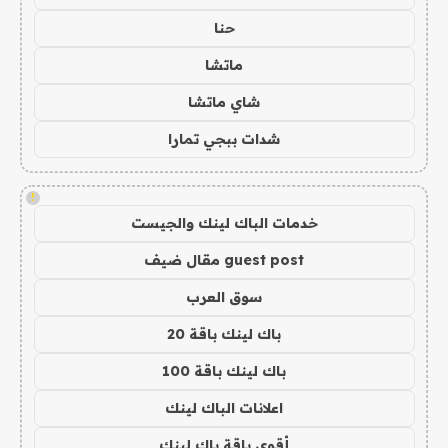
حنا
ماتشا
شاي ماتشا
شدات ببجي تمارا
!
خدمات الباك لينك والجيست
guest post مقال ضيف
سوق العرب
باك لينك باقة 20
باك لينك باقة 100
اعلانات الباك لينك
أقوى باقة باك لينك