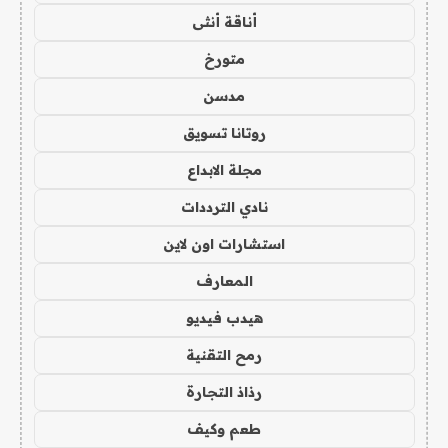
أناقة أنثى
متورخ
مدسن
روتانا تسويق
مجلة الابداع
نادي الترددات
استشارات اون لاين
المعارف
هيدب فيديو
رمح التقنية
رذاذ التجارة
طعم وكيف