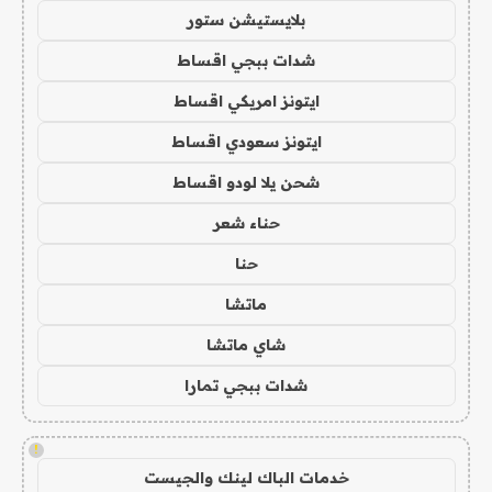
بلايستيشن ستور
شدات ببجي اقساط
ايتونز امريكي اقساط
ايتونز سعودي اقساط
شحن يلا لودو اقساط
حناء شعر
حنا
ماتشا
شاي ماتشا
شدات ببجي تمارا
!
خدمات الباك لينك والجيست