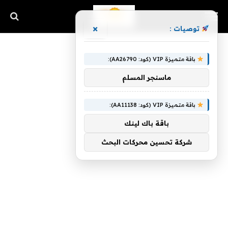
×
توصيات :
باقة متميزة VIP (كود: AA26790):
ماسنجر المسلم
باقة متميزة VIP (كود: AA11138):
باقة باك لينك
شركة تحسين محركات البحث