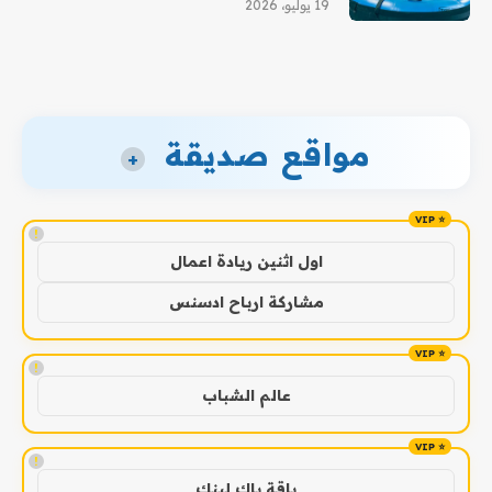
19 يوليو، 2026
مواقع صديقة
+
!
اول اثنين ريادة اعمال
مشاركة ارباح ادسنس
!
عالم الشباب
!
باقة باك لينك