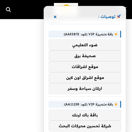
×
توصيات :
باقة متميزة VIP (كود: AA35872):
ضوء التعليمي
صحيفة برق
موقع اشراقات
موقع اشراق اون لاين
اركان سياحة وسفر
باقة متميزة VIP (كود: AA11138):
باقة باك لينك
شركة تحسين محركات البحث