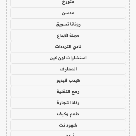
متورخ
مدسن
روتانا تسويق
مجلة الابداع
نادي الترددات
استشارات اون لاين
المعارف
هيدب فيديو
رمح التقنية
رذاذ التجارة
طعم وكيف
شهود نت