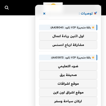
×
توصيات :
باقة متميزة VIP (كود: AA38045):
اول اثنين ريادة اعمال
مشاركة ارباح ادسنس
باقة متميزة VIP (كود: AA35872):
ضوء التعليمي
صحيفة برق
موقع اشراقات
موقع اشراق اون لاين
اركان سياحة وسفر