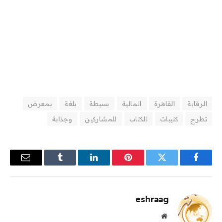
الرقابة
القاهرة
المالية
بسيطة
بلغة
بمعرض
تطرح
كتيبات
للكتاب
للمشاركين
وجذابة
فيسبوك
تويتر
بينتيريست
لينكدإن
Tumblr
البريد
الإلكترو
eshraag
موقع