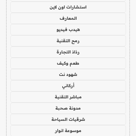
استشارات اون لاين
المعارف
هيدب فيديو
رمح التقنية
رذاذ التجارة
طعم وكيف
شهود نت
أركاني
مباشر التقنية
مدونة صحبة
شرقيات السياحة
موسوعة انوار