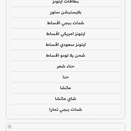
بطاقات ايتونز
بلايستيشن ستور
شدات ببجي اقساط
ايتونز امريكي اقساط
ايتونز سعودي اقساط
شحن يلا لودو اقساط
حناء شعر
حنا
ماتشا
شاي ماتشا
شدات ببجي تمارا
!