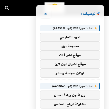
×
توصيات :
باقة متميزة VIP (كود: AA35872):
ضوء التعليمي
صحيفة برق
موقع اشراقات
موقع اشراق اون لاين
اركان سياحة وسفر
باقة متميزة VIP (كود: AA38045):
اول اثنين ريادة اعمال
مشاركة ارباح ادسنس