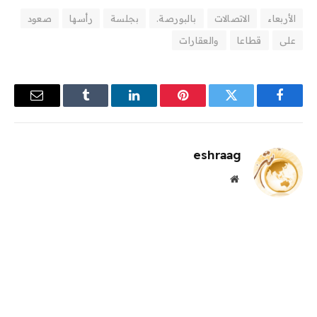
الأربعاء
الاتصالات
بالبورصة.
بجلسة
رأسها
صعود
على
قطاعا
والعقارات
فيسبوك
تويتر
بينتيريست
لينكدإن
Tumblr
البريد
الإلكترو
eshraag
موقع
الويب