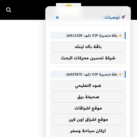
×
توصيات :
باقة متميزة VIP (كود: AA11138):
باقة باك لينك
شركة تحسين محركات البحث
باقة متميزة VIP (كود: AA35872):
ضوء التعليمي
صحيفة برق
موقع اشراقات
موقع اشراق اون لاين
اركان سياحة وسفر