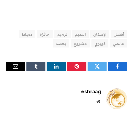
أفضل
الإسكان
القديم
ترميم
جائزة
دمياط
عالمي
كوبري
مشروع
يحصد
فيسبوك
تويتر
بينتيريست
لينكدإن
Tumblr
البريد
الإلكترو
eshraag
موقع
الويب