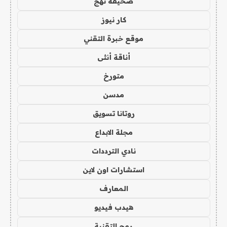
صحيفة نهج
كار نيوز
موقع خبرة التقني
أناقة أنثى
متورخ
مدسن
روتانا تسويق
مجلة الابداع
نادي الترددات
استشارات اون لاين
المعارف
هيدب فيديو
رمح التقنية