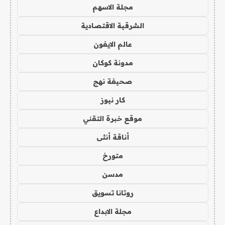
مجلة الاسهم
الشرقية الاقتصادية
عالم الايفون
مدونة كوكان
صحيفة نهج
كار نيوز
موقع خبرة التقني
أناقة أنثى
متورخ
مدسن
روتانا تسويق
مجلة الابداع