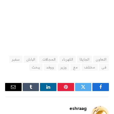
التعاون
الجايكا
الكهرباء
المجالات.
اليابان
سفير
فى
مختلف
مع
وزير
ووفد
يبحث
فيسبوك
تويتر
بينتيريست
لينكدإن
Tumblr
البريد
الإلكترو
eshraag