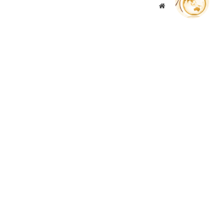
موقع
الويب