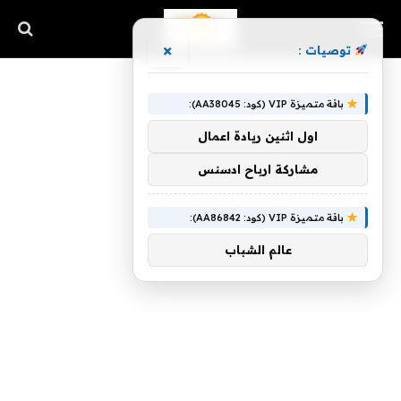
×
توصيات :
باقة متميزة VIP (كود: AA38045):
اول اثنين ريادة اعمال
مشاركة ارباح ادسنس
باقة متميزة VIP (كود: AA86842):
عالم الشباب