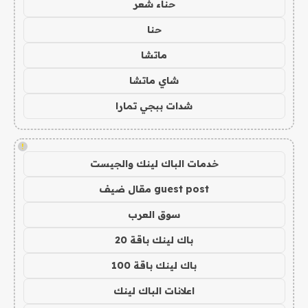
حناء شعر
حنا
ماتشا
شاي ماتشا
شدات ببجي تمارا
!
خدمات الباك لينك والجيست
guest post مقال ضيف
سوق العرب
باك لينك باقة 20
باك لينك باقة 100
اعلانات الباك لينك