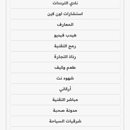
نادي الترددات
استشارات اون لاين
المعارف
هيدب فيديو
رمح التقنية
رذاذ التجارة
طعم وكيف
شهود نت
أركاني
مباشر التقنية
مدونة صحبة
شرقيات السياحة