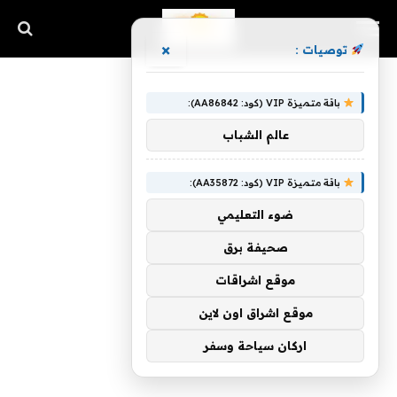
×
توصيات :
باقة متميزة VIP (كود: AA86842):
عالم الشباب
باقة متميزة VIP (كود: AA35872):
ضوء التعليمي
صحيفة برق
موقع اشراقات
موقع اشراق اون لاين
اركان سياحة وسفر