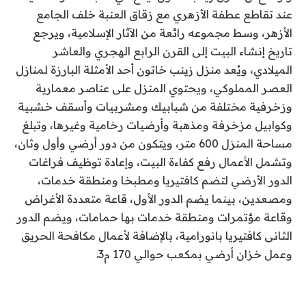
عند تقاطع عطفة الأزهري مع زقاق العنبة خلف الجامع
الأزهر، وسط مجموعه رائعة من الآثار الإسلامية، ويرجع
تاريخ إنشاء البيت إلى القرن الرابع الهجري والعاشر
الميلادي، ويُعد منزل زينب خاتون أحد الأمثلة البارزة لمنازل
العصر المملوكي، ويحتوي المنزل على عناصر معمارية
وزخرفية مختلفة من شبابيك ومشربيات وأسقف خشبية
وكوابيل مزخرفة ومذهبة وأرضيات رخامية وغيرها، وتبلغ
مساحة المنزل 600 متر، ويتكون من دور أرضي وأول وثان،
وتشمل الأعمال رفع كفاءة البيت، وإعادة توظيف فراغات
الدور الأرضي لتضم كافتيريا ومطبخا ومنطقة خدمات،
ومصعدين، بينما يضم الدور الأول، قاعة متعددة الأغراض
وقاعة مؤتمرات ومنطقة خدمات بها حمامات، ويضم الدور
الثانى كافتيريا بانورامية، بالإضافة لأعمال مكافحة الحريق
وعمل خزان أرضي بمكعب حوالي 170 م3.