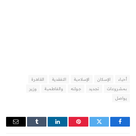
أحياء
الإسكان
الإسلامية
التفقدية
القاهرة
بمشروعات
تجديد
جولته
والفاطمية
وزير
يواصل
فيسبوك
تويتر
بينتيريست
لينكدإن
Tumblr
البريد
الإلكترو