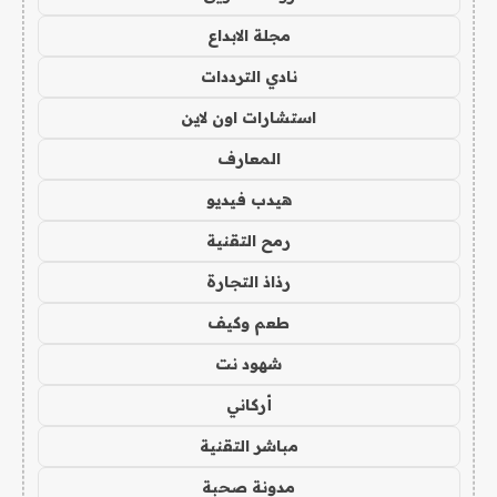
مجلة الابداع
نادي الترددات
استشارات اون لاين
المعارف
هيدب فيديو
رمح التقنية
رذاذ التجارة
طعم وكيف
شهود نت
أركاني
مباشر التقنية
مدونة صحبة