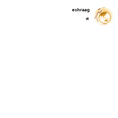
eshraag
موقع
الويب