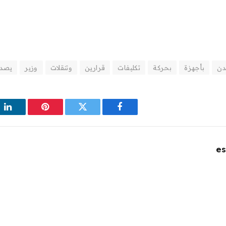
دن
بأجهزة
بحركة
تكليفات
قرارين
وتنقلات
وزير
يصدر
فيسبوك
تويتر
بينتيريست
لين
es