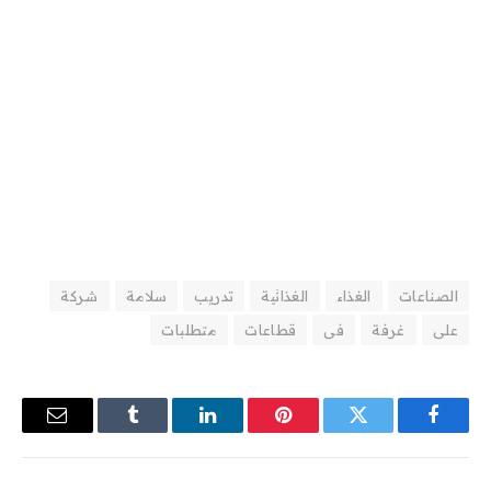
الصناعات
الغذاء
الغذائية
تدريب
سلامة
شركة
على
غرفة
فى
قطاعات
متطلبات
فيسبوك
تويتر
بينتيريست
لينكدإن
Tumblr
البريد
الإلكترو