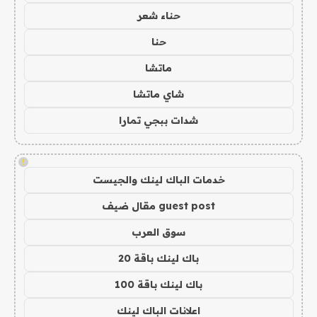
حناء شعر
حنا
ماتشا
شاي ماتشا
شدات ببجي تمارا
!
خدمات الباك لينك والجيست
guest post مقال ضيف
سوق العرب
باك لينك باقة 20
باك لينك باقة 100
اعلانات الباك لينك