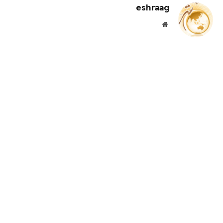
eshraag
موقع
الويب