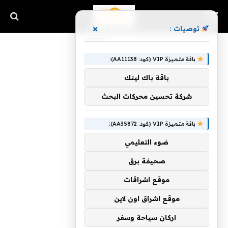
×
توصيات :
باقة متميزة VIP (كود: AA11138):
باقة باك لينك
شركة تحسين محركات البحث
باقة متميزة VIP (كود: AA35872):
ضوء التعليمي
صحيفة برق
موقع اشراقات
موقع اشراق اون لاين
اركان سياحة وسفر