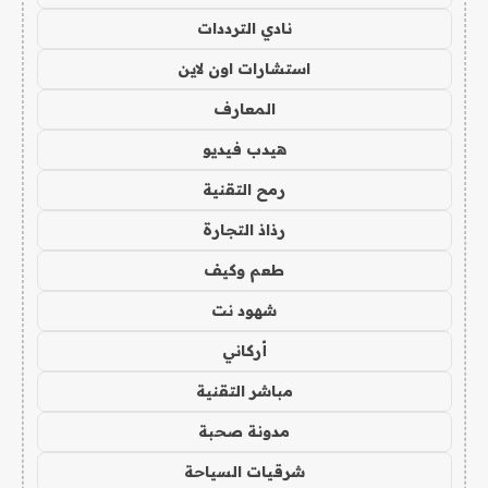
نادي الترددات
استشارات اون لاين
المعارف
هيدب فيديو
رمح التقنية
رذاذ التجارة
طعم وكيف
شهود نت
أركاني
مباشر التقنية
مدونة صحبة
شرقيات السياحة