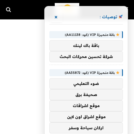
×
توصيات :
باقة متميزة VIP (كود: AA11138):
باقة باك لينك
شركة تحسين محركات البحث
باقة متميزة VIP (كود: AA35872):
ضوء التعليمي
صحيفة برق
موقع اشراقات
موقع اشراق اون لاين
اركان سياحة وسفر