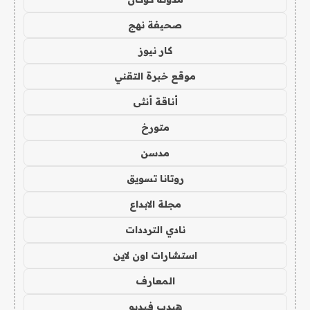
صحيفة نهج
كار نيوز
موقع خبرة التقني
أناقة أنثى
متورخ
مدسن
روتانا تسويق
مجلة الابداع
نادي الترددات
استشارات اون لاين
المعارف
هيدب فيديو