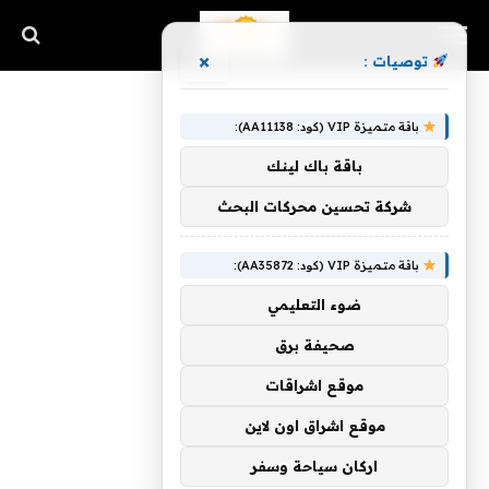
×
توصيات :
باقة متميزة VIP (كود: AA11138):
باقة باك لينك
شركة تحسين محركات البحث
باقة متميزة VIP (كود: AA35872):
ضوء التعليمي
صحيفة برق
موقع اشراقات
موقع اشراق اون لاين
اركان سياحة وسفر