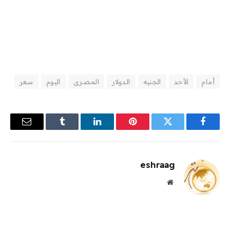
أمام
الأحد
الجنيه
الدولار
المصرى
اليوم
سعر
فيسبوك
تويتر
بينتيريست
لينكدإن
Tumblr
البريد
الإلكترو
eshraag
موقع
الويب