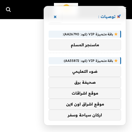
×
توصيات :
باقة متميزة VIP (كود: AA26790):
ماسنجر المسلم
باقة متميزة VIP (كود: AA35872):
ضوء التعليمي
صحيفة برق
موقع اشراقات
موقع اشراق اون لاين
اركان سياحة وسفر