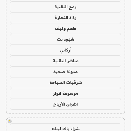
رمح التقنية
رذاذ التجارة
طعم وكيف
شهود نت
أركاني
مباشر التقنية
مدونة صحبة
شرقيات السياحة
موسوعة انوار
اشراق الأرباح
!
شراء باك لينك