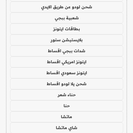
شحن لودو عن طريق الايدي
شعبية ببجي
بطاقات ايتونز
بلايستيشن ستور
شدات ببجي اقساط
ايتونز امريكي اقساط
ايتونز سعودي اقساط
شحن يلا لودو اقساط
حناء شعر
حنا
ماتشا
شاي ماتشا