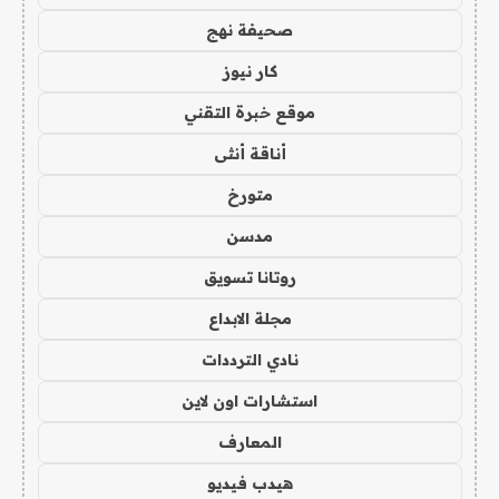
صحيفة نهج
كار نيوز
موقع خبرة التقني
أناقة أنثى
متورخ
مدسن
روتانا تسويق
مجلة الابداع
نادي الترددات
استشارات اون لاين
المعارف
هيدب فيديو