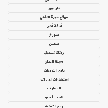
كار نيوز
موقع خبرة التقني
أناقة أنثى
متورخ
مدسن
روتانا تسويق
مجلة الابداع
نادي الترددات
استشارات اون لاين
المعارف
هيدب فيديو
رمح التقنية