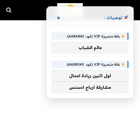
×
توصيات :
باقة متميزة VIP (كود: AA86842):
عالم الشباب
باقة متميزة VIP (كود: AA38045):
اول اثنين ريادة اعمال
مشاركة ارباح ادسنس