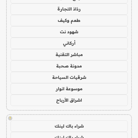
رذاذ التجارة
طعم وكيف
شهود نت
أركاني
مباشر التقنية
مدونة صحبة
شرقيات السياحة
موسوعة انوار
اشراق الأرباح
!
شراء باك لينك
شراء باك لينك