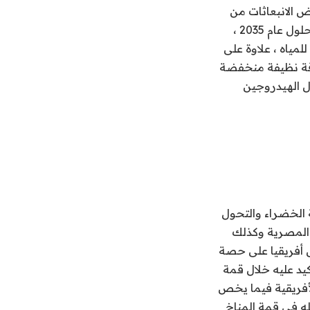
 الانبعاثات من
خلال خطة طموحة للتوسع فى الطاقات المتجددة فى مزيج الطاقة لتصل إلى 42% بحلول عام 2035 ،
مياه ، علاوة على
اقة نظيفة منخفضة
ال الهيدروجين
 الخضراء والتحول
ت المصرية وكذلك
ل أفريقيا على حصة
يد عليه خلال قمة
 الأفريقية فيما يخص
له فى قمة المناخ