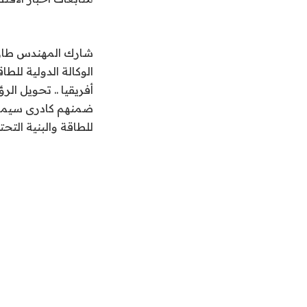
شارك المهندس طارق 
الوكالة الدولية للط
أفريقيا .. تحويل ال
ضمنهم كادرى سيمسون
للطاقة والبنية التحتي