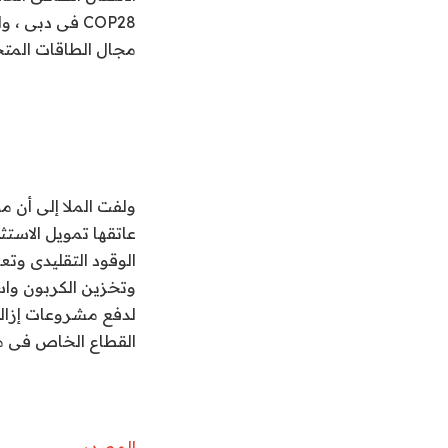
COP28 فى دبى
مجال الطاقات المتجد
ولفت الملا إلى أن 
عاتقها تمويل الاستث
الوقود التقليدى وتع
وتخزين الكربون واست
لدفع مشروعات إزالة ا
القطاع الخاص فى م
المصدر