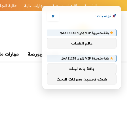
الرئيسية
اقتصاد وبورصة
مهارات مالية
عقلية النجا
×
توصيات :
باقة متميزة VIP (كود: AA86842):
عالم الشباب
الرئيسية
اقتصاد وبورصة
مهارات ما
باقة متميزة VIP (كود: AA11138):
باقة باك لينك
شركة تحسين محركات البحث