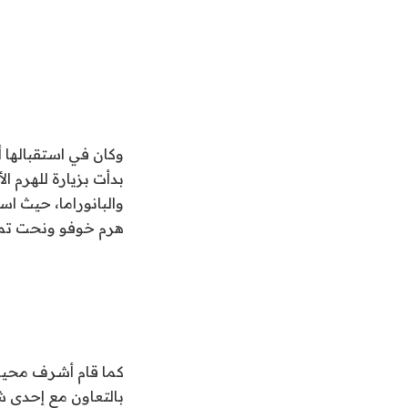
وكان في استقبالها 
بدأت بزيارة للهرم ال
والبانوراما، حيث ا
هرم خوفو ونحت تمثا
كما قام أشرف محيي 
بالتعاون مع إحدى ش