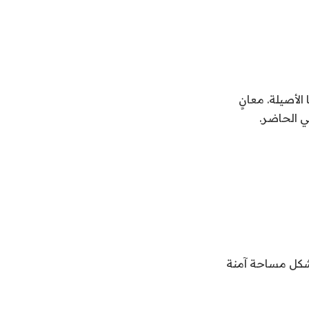
في الاحترام لجذورنا الأصيلة. معانٍ
ي الحاضر.
جديد. تُشكل مساحة آمنة