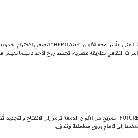
مستوحاة من تاريخنا الغني، تأتي لوحة الألوان “HERITAGE” لتض
تراث الثقافي بطريقة عصرية، تجسد روح الأجداد بينما نعيش ف
تأتي عائلة الألوان “FUTURE” بمزيج من الألوان اللامعة ترمز إلى الانفتاح والت
دفعنا إلى الأمام بروح مطمئنة وتفاؤل.