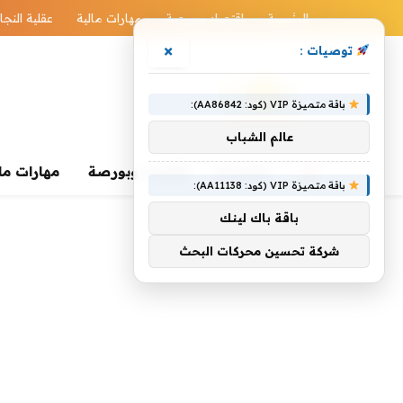
الرئيسية
اقتصاد وبورصة
مهارات مالية
عقلية النجا
×
توصيات :
باقة متميزة VIP (كود: AA86842):
عالم الشباب
الرئيسية
اقتصاد وبورصة
مهارات ما
باقة متميزة VIP (كود: AA11138):
باقة باك لينك
شركة تحسين محركات البحث