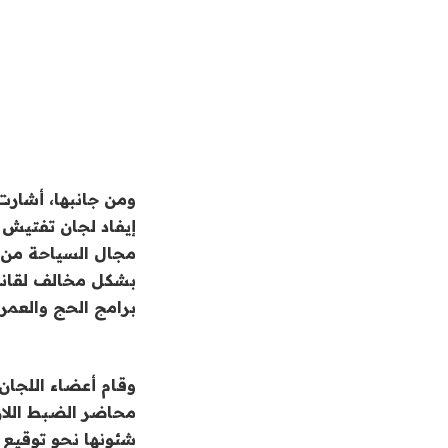
ومن جانبها، أشارت 
برامج الحج والعمرة
وقام أعضاء اللجان 
محاضر الضبط اللاز
شئونها نحو توقيع ا