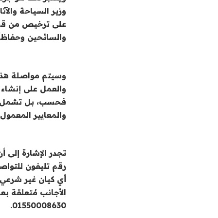
وزير السياحة والآ
على ترخيص من قبل 
والسائحين وحفاظاً
وسيتم مواصلة هذه ا
والعمل على إنشاء 
فحسب، بل تشمل أيضً
والمعايير المعمول ب
تجدر الإشارة إلى أ
رقم تليفون للتواصل
أي كيان غير شرعي 
الأجانب مُتعلقة ب
01550008630.