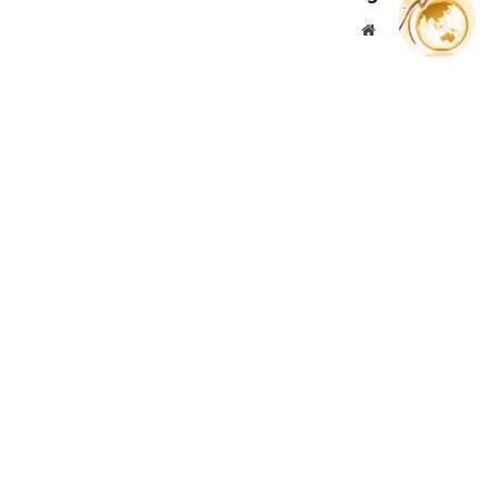
موقع
الويب