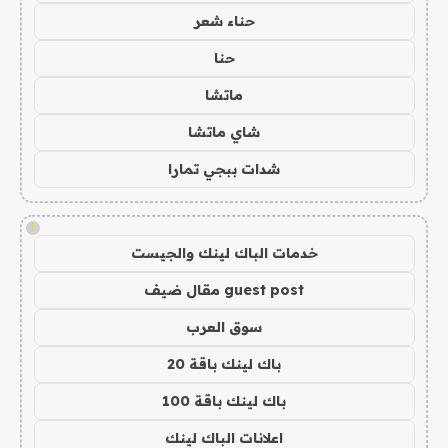
حناء شعر
حنا
ماتشا
شاي ماتشا
شدات ببجي تمارا
!
خدمات الباك لينك والجيست
guest post مقال ضيف
سوق العرب
باك لينك باقة 20
باك لينك باقة 100
اعلانات الباك لينك