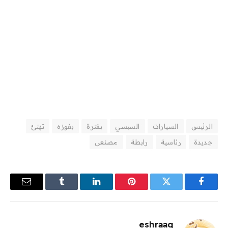
الرئيس
السيارات
السيسي
بفترة
بفوزه
تهنئ
جديدة
رئاسية
رابطة
مصنعى
فيسبوك
تويتر
بينتيريست
لينكدإن
Tumblr
البريد
الإلكترو
eshraag