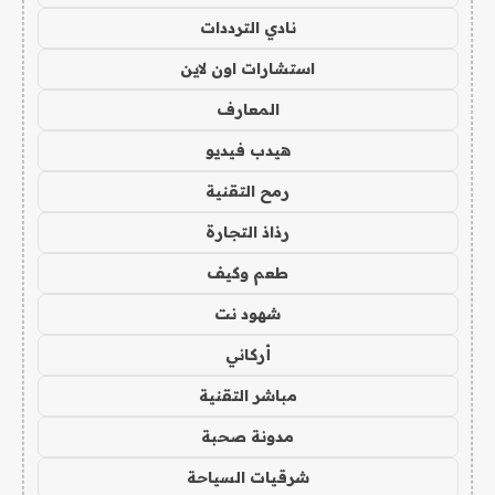
نادي الترددات
استشارات اون لاين
المعارف
هيدب فيديو
رمح التقنية
رذاذ التجارة
طعم وكيف
شهود نت
أركاني
مباشر التقنية
مدونة صحبة
شرقيات السياحة