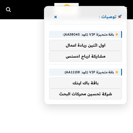
×
توصيات :
باقة متميزة VIP (كود: AA38045):
اول اثنين ريادة اعمال
مشاركة ارباح ادسنس
باقة متميزة VIP (كود: AA11138):
باقة باك لينك
شركة تحسين محركات البحث