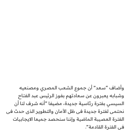
وأضاف “سعد” أن جموع الشعب المصري ومصنعيه
وشبابه يعبرون عن سعادتهم بفوز الرئيس عبد الفتاح
السيسي بفترة رئاسية جديدة، مضيفا “أنه شرف لنا أن
نحتمى لفترة جديدة فى ظل الأمان والتطوير الذى حدث فى
الفترة العصيبة الماضية وإننا سنحصد جميعا الايجابيات
فى الفترة القادمة”.