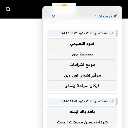
×
توصيات :
باقة متميزة VIP (كود: AA35872):
ضوء التعليمي
صحيفة برق
موقع اشراقات
موقع اشراق اون لاين
اركان سياحة وسفر
باقة متميزة VIP (كود: AA11138):
باقة باك لينك
شركة تحسين محركات البحث