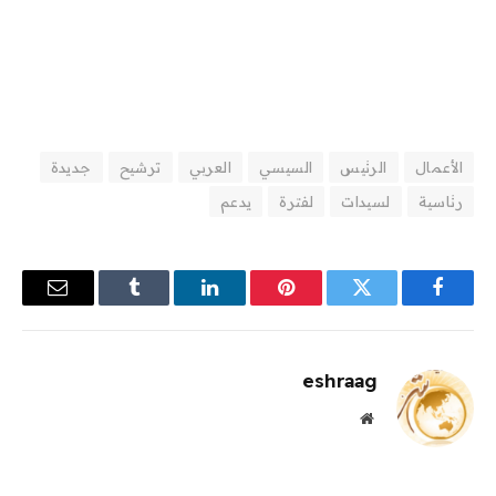
الأعمال
الرئيس
السيسي
العربي
ترشيح
جديدة
رئاسية
لسيدات
لفترة
يدعم
فيسبوك
تويتر
بينتيريست
لينكدإن
Tumblr
البريد
الإلكترو
eshraag
موقع
الويب