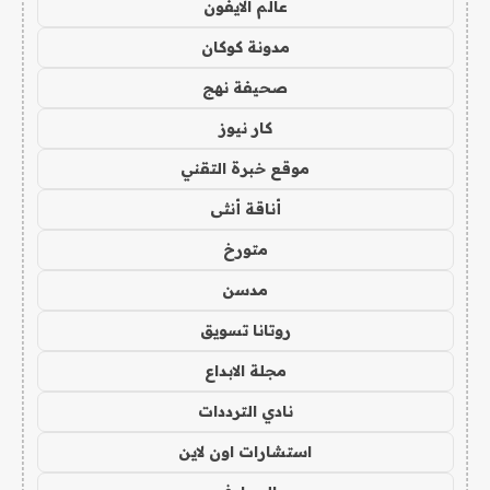
عالم الايفون
مدونة كوكان
صحيفة نهج
كار نيوز
موقع خبرة التقني
أناقة أنثى
متورخ
مدسن
روتانا تسويق
مجلة الابداع
نادي الترددات
استشارات اون لاين