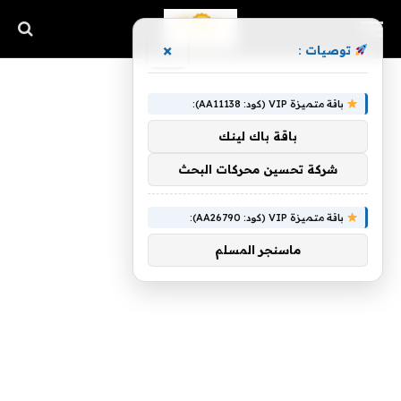
×
توصيات :
باقة متميزة VIP (كود: AA11138):
باقة باك لينك
شركة تحسين محركات البحث
باقة متميزة VIP (كود: AA26790):
ماسنجر المسلم