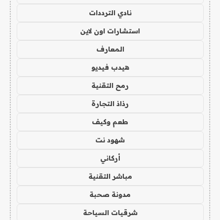
نادي الترددات
استشارات اون لاين
المعارف
هيدب فيديو
رمح التقنية
رذاذ التجارة
طعم وكيف
شهود نت
أركاني
مباشر التقنية
مدونة صحبة
شرقيات السياحة