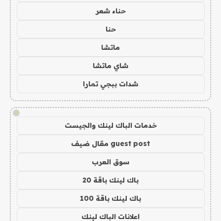
حناء شعر
حنا
ماتشا
شاي ماتشا
شدات ببجي تمارا
!
خدمات الباك لينك والجيست
guest post مقال ضيف
سوق العرب
باك لينك باقة 20
باك لينك باقة 100
اعلانات الباك لينك