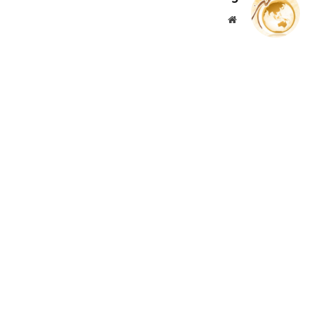
موقع
الويب