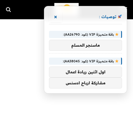
×
توصيات :
باقة متميزة VIP (كود: AA26790):
ماسنجر المسلم
باقة متميزة VIP (كود: AA38045):
اول اثنين ريادة اعمال
مشاركة ارباح ادسنس