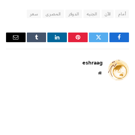
أمام
الآن
الجنيه
الدولار
المصرى
سعر
فيسبوك
تويتر
بينتيريست
لينكدإن
Tumblr
البريد
الإلكترو
eshraag
موقع
الويب