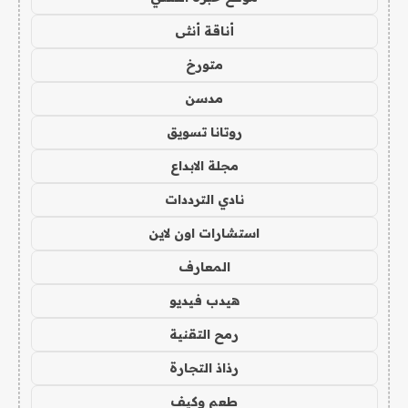
أناقة أنثى
متورخ
مدسن
روتانا تسويق
مجلة الابداع
نادي الترددات
استشارات اون لاين
المعارف
هيدب فيديو
رمح التقنية
رذاذ التجارة
طعم وكيف