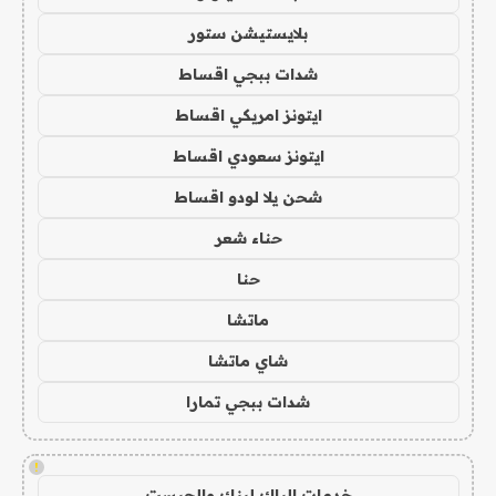
بلايستيشن ستور
شدات ببجي اقساط
ايتونز امريكي اقساط
ايتونز سعودي اقساط
شحن يلا لودو اقساط
حناء شعر
حنا
ماتشا
شاي ماتشا
شدات ببجي تمارا
!
خدمات الباك لينك والجيست