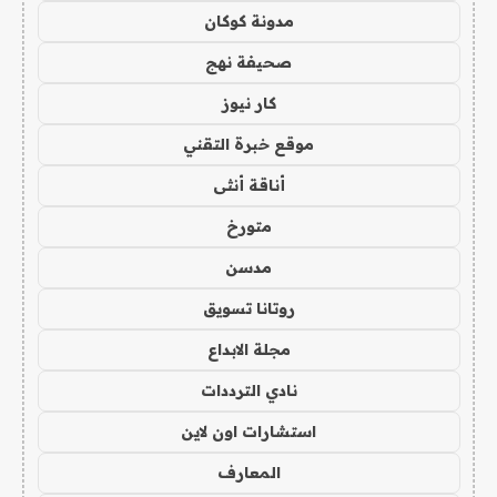
مدونة كوكان
صحيفة نهج
كار نيوز
موقع خبرة التقني
أناقة أنثى
متورخ
مدسن
روتانا تسويق
مجلة الابداع
نادي الترددات
استشارات اون لاين
المعارف