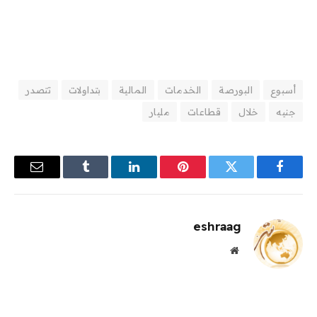
أسبوع
البورصة
الخدمات
المالية
بتداولات
تتصدر
جنيه
خلال
قطاعات
مليار
فيسبوك
تويتر
بينتيريست
لينكدإن
Tumblr
البريد
الإلكترو
eshraag
موقع
الويب