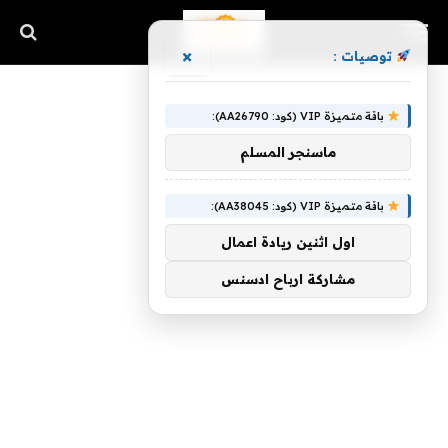
×
توصيات :
باقة متميزة VIP (كود: AA26790):
ماسنجر المسلم
باقة متميزة VIP (كود: AA38045):
اول اثنين ريادة اعمال
مشاركة ارباح ادسنس