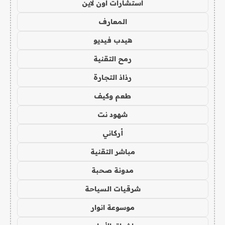
استشارات اون لاين
المعارف
هيدب فيديو
رمح التقنية
رذاذ التجارة
طعم وكيف
شهود نت
أركاني
مباشر التقنية
مدونة صحبة
شرقيات السياحة
موسوعة انوار