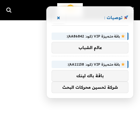
×
توصيات :
باقة متميزة VIP (كود: AA86842):
عالم الشباب
باقة متميزة VIP (كود: AA11138):
باقة باك لينك
شركة تحسين محركات البحث