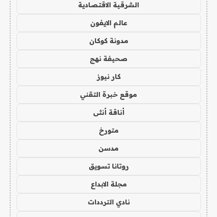
الشرقية الاقتصادية
عالم الايفون
مدونة كوكان
صحيفة نهج
كار نيوز
موقع خبرة التقني
أناقة أنثى
متورخ
مدسن
روتانا تسويق
مجلة الابداع
نادي الترددات