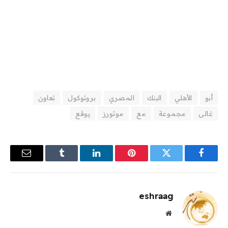
أبو
الأهلي
البنك
المصري
بروتوكول
تعاون
غالى
مجموعة
مع
موتورز
يوقع
فيسبوك
تويتر
بينتيريست
لينكدإن
Tumblr
البريد
الإلكترو
eshraag
موقع
الويب