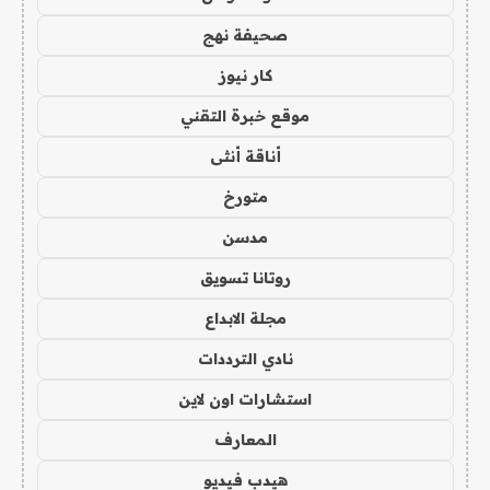
صحيفة نهج
كار نيوز
موقع خبرة التقني
أناقة أنثى
متورخ
مدسن
روتانا تسويق
مجلة الابداع
نادي الترددات
استشارات اون لاين
المعارف
هيدب فيديو