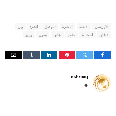
الأوراسى
الاتحاد
التجارة
التوصل
الحرة
بين
لاتفاق
للتجارة
مصر
نهائى
ودول
وزير
فيسبوك
تويتر
بينتيريست
لينكدإن
Tumblr
البريد
الإلكترو
eshraag
موقع
الويب