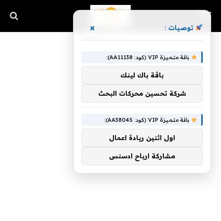
×
توصيات :
باقة متميزة VIP (كود: AA11138):
باقة باك لينك
شركة تحسين محركات البحث
باقة متميزة VIP (كود: AA38045):
اول اثنين ريادة اعمال
مشاركة ارباح ادسنس