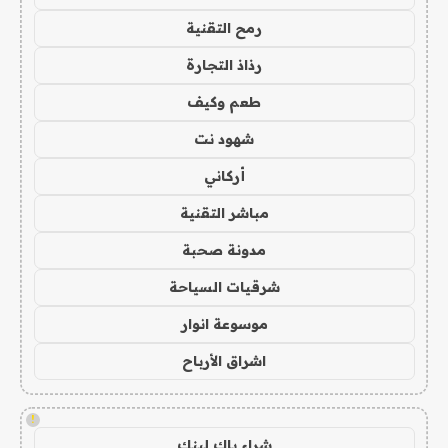
رمح التقنية
رذاذ التجارة
طعم وكيف
شهود نت
أركاني
مباشر التقنية
مدونة صحبة
شرقيات السياحة
موسوعة انوار
اشراق الأرباح
!
شراء باك لينك