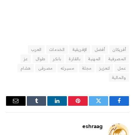
أفريكان
أفضل
الإفريقية
الخدمات
العرب
المصرفية
المهنية
بالقارة
بانكر
طوال
عز
عمل
لتعزيز
مجلة
مسيرته
مصرفى
هشام
والمالية
فيسبوك
تويتر
بينتيريست
لينكدإن
Tumblr
البريد
الإلكترو
eshraag