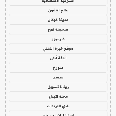
الشرقية الاقتصادية
عالم الايفون
مدونة كوكان
صحيفة نهج
كار نيوز
موقع خبرة التقني
أناقة أنثى
متورخ
مدسن
روتانا تسويق
مجلة الابداع
نادي الترددات
استشارات اون لاين