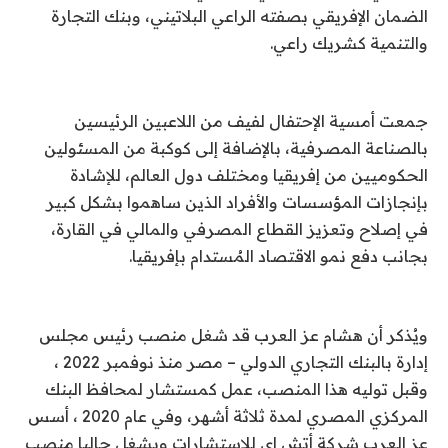
الضمان الإفريقي بصفته الراعي البلاتيني، وبنك التجارة
والتنمية كشريك راعي.
جمعت أمسية الإحتفال لفيف من اللاعبين الرئيسين
بالصناعة المصرفية، بالإضافة إلى كوكبة من المسئولين
الحكوميين من إفريقيا ومختلف دول العالم، للإشادة
بإنجازات المؤسسات والأفراد الذين ساهموا بشكل كبير
في إصلاح وتعزيز القطاع المصرفي والمالي في القارة،
بجانب دفع نمو الاقتصاد المُستدام بإفريقيا.
ويُذكر أن هشام عز العرب قد شغل منصب رئيس مجلس
إدارة بالبنك التجاري الدولي – مصر منذ نوفمبر 2022 ،
وقبل توليه هذا المنصب، عمل كمستشار لمحافظ البنك
المركزي المصري لمدة ثلاثة أشهر، وفي عام 2020 ، أسس
عز العرب شركة أتش إي للاستشارات ويشغل حاليا منصب