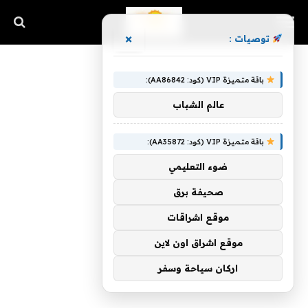
×
توصيات :
باقة متميزة VIP (كود: AA86842):
عالم الشباب
باقة متميزة VIP (كود: AA35872):
ضوء التعليمي
صحيفة برق
موقع اشراقات
موقع اشراق اون لاين
اركان سياحة وسفر