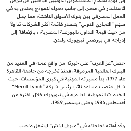
إلى بؤرة اهتمام المستثمرين الدوليين الباحثين عن فرص
الاستثمار في مصر، إلى جانب تحوله لنموذج يحتذى به في
العمل المصرفي بين بنوك الأسواق الناشئة، مما جعل
سهم “التجاري الدولي” يتصدر قائمة أكثر الشركات تداولاً
من حيث قيمة التداول بالبورصة المصرية، ، بالإضافة إلى
إدراجه في بورصتي نيويورك ولندن.
حصل”عز العرب” على خبرته من واقع عمله في العديد من
البنوك العالمية المرموقة، فمنذ تخرجه من جامعة القاهرة
عام 1977، بدأ مسيرته المهنية في كبرى المؤسسات، حيث
شغل منصب مساعد نائب رئيس شركة “
Merrill Lynch
”
للخدمات التمويلية العالمية في نيويورك خلال الفترة من
أغسطس 1986 وحتى ديسمبر 1989.
وقد أهلته نجاحاته في “ميريل لينش” ليشغل منصب