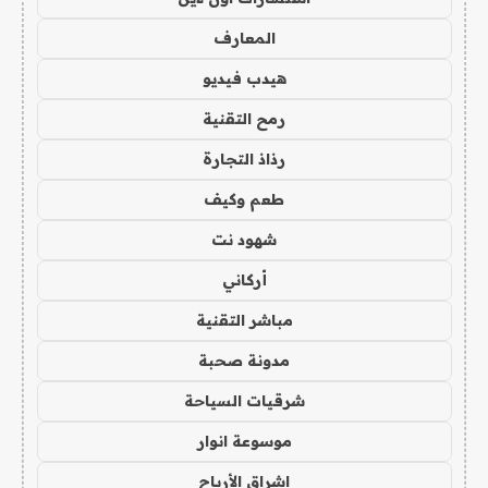
المعارف
هيدب فيديو
رمح التقنية
رذاذ التجارة
طعم وكيف
شهود نت
أركاني
مباشر التقنية
مدونة صحبة
شرقيات السياحة
موسوعة انوار
اشراق الأرباح