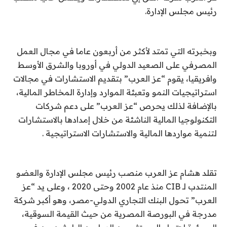
رئيس مجلس الإدارة.
وبخبرته التي تمتد لأكثر من أربعون عاما في مجال العمل
المصرفي على الصعيد الدولي في أوروبا والشرق الأوسط
وافريقيا، يقوم “عز العرب” بتقديم الاستشارات في مجالات
استراتيجيات النمو وتعبئة الموارد وإدارة المخاطر المالية،
بالإضافة لذلك يحرص “عز العرب” على دعم شركات
التكنولوجيا المالية الناشئة من خلال إمدادها بالاستشارات
لتنمية مواردها المالية والاستشارات الاستراتيجية .
تقلد هشام عز العرب منصب رئيس مجلس الإدارة والعضو
المنتدب لـ
CIB
منذ عام 2002 وحتى 2020 ، وعلى يد “عز
العرب” تحول البنك التجاري الدولي-مصر، وهو أكبر شركة
مدرجة في البورصة المصرية من حيث القيمة السوقية،