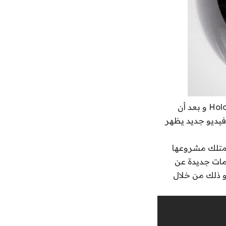
بعد أن كشفت مايكروسوفت في بداية السنة الجارية عن خوذتها للواقع المعزز HoloLens و بعد أن
يديو جديد يظهر
تمتلك مشروعها
مات جديدة عن
يدي و ذلك من خلال