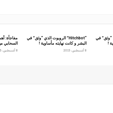
الذي “وثق” في
“Hitchbot” الروبوت الذي “وثق” في
مفاجأة: أه
ة !
البشر و كانت نهايته مأساوية !
السحابي مهد
8 أغسطس، 2015
8 أغسطس، 2015