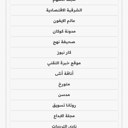
الشرقية الاقتصادية
عالم الايفون
مدونة كوكان
صحيفة نهج
كار نيوز
موقع خبرة التقني
أناقة أنثى
متورخ
مدسن
روتانا تسويق
مجلة الابداع
نادي الترددات