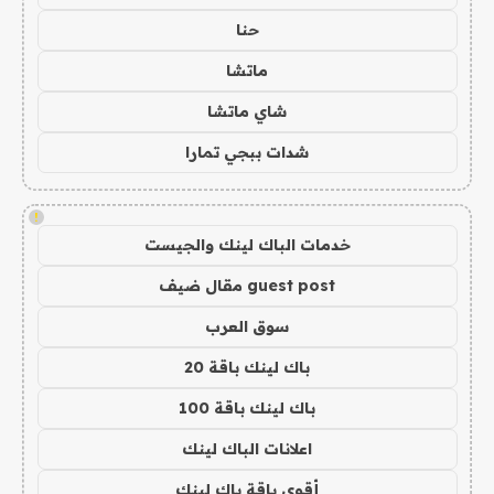
حنا
ماتشا
شاي ماتشا
شدات ببجي تمارا
!
خدمات الباك لينك والجيست
guest post مقال ضيف
سوق العرب
باك لينك باقة 20
باك لينك باقة 100
اعلانات الباك لينك
أقوى باقة باك لينك