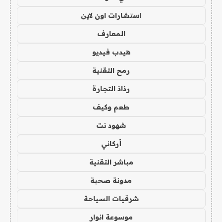
استشارات اون لاين
المعارف
هيدب فيديو
رمح التقنية
رذاذ التجارة
طعم وكيف
شهود نت
أركاني
مباشر التقنية
مدونة صحبة
شرقيات السياحة
موسوعة انوار