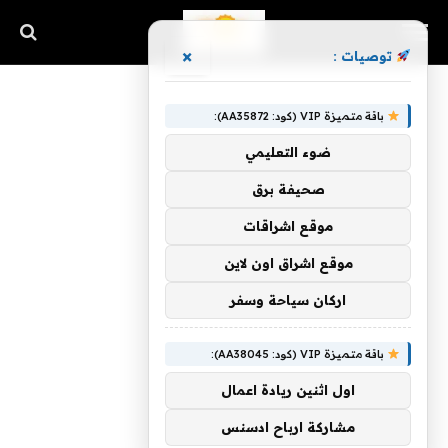
×
توصيات :
باقة متميزة VIP (كود: AA35872):
ضوء التعليمي
صحيفة برق
موقع اشراقات
موقع اشراق اون لاين
اركان سياحة وسفر
باقة متميزة VIP (كود: AA38045):
اول اثنين ريادة اعمال
مشاركة ارباح ادسنس