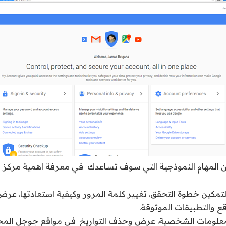
ن المهام النموذجية التي سوف تساعدك في معرفة اهمية مركز ا
لتمكين خطوة التحقق. تغيير كلمة المرور وكيفية استعادتها. عرض
اقع والتطبيقات الموثوقة.
لمعلومات الشخصية. عرض وحذف التواريخ في مواقع جوجل المخ